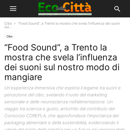
Cibo
“Food Sound”, a Trento la mostra che svela l’influenza dei suoni
sul...
Cibo
“Food Sound”, a Trento la
mostra che svela l’influenza
dei suoni sul nostro modo di
mangiare
Un'esperienza immersiva che esplora il legame tra suoni e
percezione del cibo, svelando il ruolo del marketing
sensoriale e delle neuroscienze nell’alimentazione. Un
viaggio tra scienza e gusto, arricchito dal contributo del
Consorzio COREPLA, che approfondisce l'importanza del
packaging alimentare e della sostenibilità, evidenziando il
valore del riciclo della plastica per un futuro più responsabile