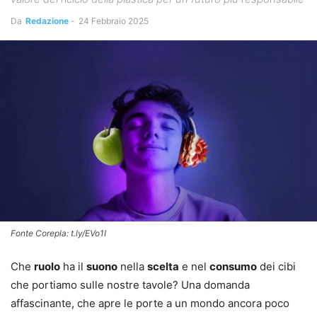
Da
Redazione
-
24 Febbraio 2025
Fonte Corepla: t.ly/EVo1I
Che
ruolo
ha il
suono
nella
scelta
e nel
consumo
dei cibi
che portiamo sulle nostre tavole? Una domanda
affascinante, che apre le porte a un mondo ancora poco