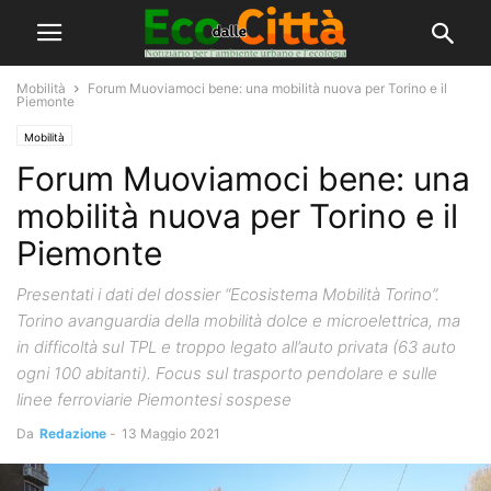
Mobilità
Forum Muoviamoci bene: una mobilità nuova per Torino e il
Piemonte
Mobilità
Forum Muoviamoci bene: una
mobilità nuova per Torino e il
Piemonte
Presentati i dati del dossier “Ecosistema Mobilità Torino”.
Torino avanguardia della mobilità dolce e microelettrica, ma
in difficoltà sul TPL e troppo legato all’auto privata (63 auto
ogni 100 abitanti). Focus sul trasporto pendolare e sulle
linee ferroviarie Piemontesi sospese
Da
Redazione
-
13 Maggio 2021