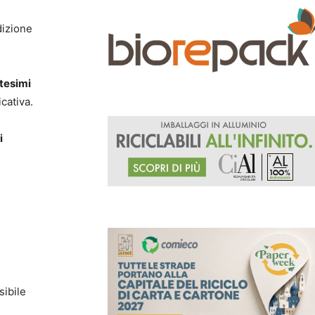
dizione
tesimi
icativa.
i
sibile