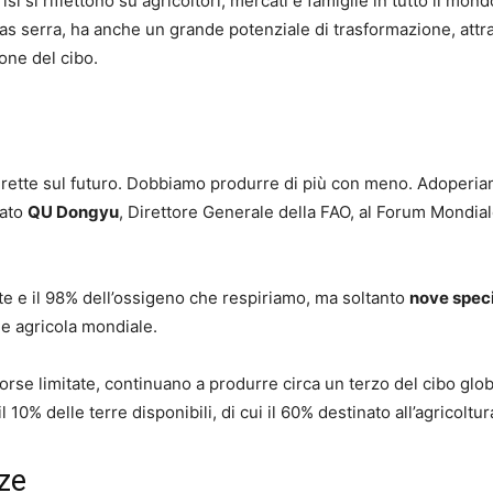
crisi si riflettono su agricoltori, mercati e famiglie in tutto il mond
 gas serra, ha anche un grande potenziale di trasformazione, att
ione del cibo.
irette sul futuro. Dobbiamo produrre di più con meno. Adoperia
rato
QU Dongyu
, Direttore Generale della FAO, al Forum Mondia
e e il 98% dell’ossigeno che respiriamo, ma soltanto
nove spec
e agricola mondiale.
orse limitate, continuano a produrre circa un terzo del cibo glob
l 10% delle terre disponibili, di cui il 60% destinato all’agricoltur
ze