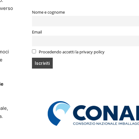
o.
raverso
Nome e cognome
Email
moci
Procedendo accetti la privacy policy
le
ie
ale,
a.