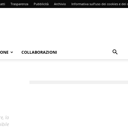
atti
Trasparenza
Pubblicità
Archivio
Informativa sull’uso dei cookies e dei d
IONE
COLLABORAZIONI
e, la
ibile