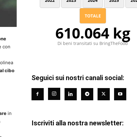
2022
2023
2024
2025
20
TOTALE
610.064 kg
one
Di beni transitati su BringTheFood
e con
tolinea
al cibo
Seguici sui nostri canali social:
are
in
n
Iscriviti alla nostra newsletter: