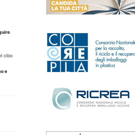
guire
el cibo
mo e