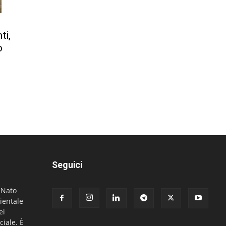
ti,
o
Seguici
. Nato
ientale
ei
ciale. È