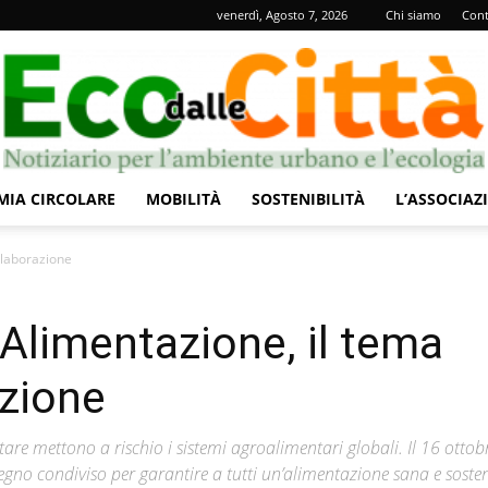
venerdì, Agosto 7, 2026
Chi siamo
Cont
IA CIRCOLARE
MOBILITÀ
SOSTENIBILITÀ
L’ASSOCIAZ
Eco
llaborazione
Alimentazione, il tema
azione
dalle
are mettono a rischio i sistemi agroalimentari globali. Il 16 ottobr
gno condiviso per garantire a tutti un’alimentazione sana e sosten