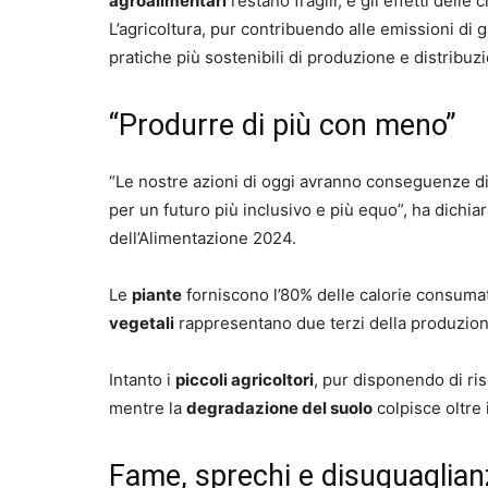
agroalimentari
restano fragili, e gli effetti delle 
L’agricoltura, pur contribuendo alle emissioni di
pratiche più sostenibili di produzione e distribuz
“Produrre di più con meno”
“Le nostre azioni di oggi avranno conseguenze d
per un futuro più inclusivo e più equo”, ha dichia
dell’Alimentazione 2024.
Le
piante
forniscono l’80% delle calorie consumat
vegetali
rappresentano due terzi della produzion
Intanto i
piccoli agricoltori
, pur disponendo di ris
mentre la
degradazione del suolo
colpisce oltre i
Fame, sprechi e disuguaglian