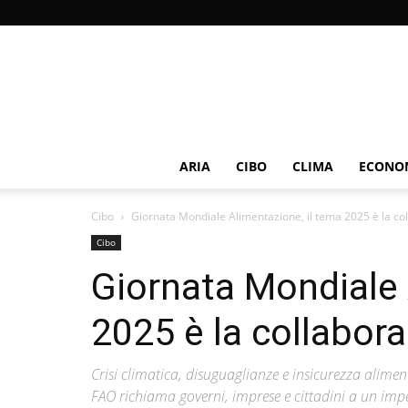
ARIA
CIBO
CLIMA
ECONOM
Cibo
Giornata Mondiale Alimentazione, il tema 2025 è la co
Cibo
Giornata Mondiale 
2025 è la collabor
Crisi climatica, disuguaglianze e insicurezza aliment
FAO richiama governi, imprese e cittadini a un impe