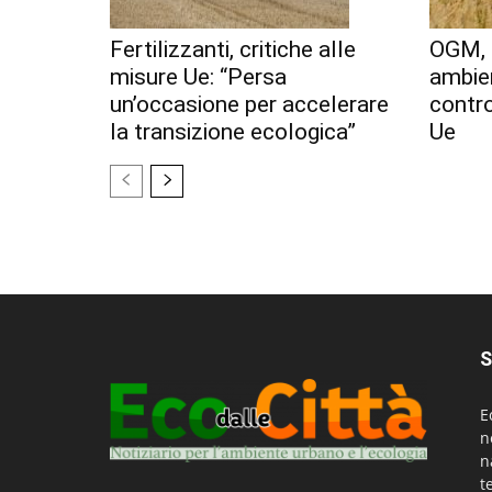
Fertilizzanti, critiche alle
OGM, 
misure Ue: “Persa
ambien
un’occasione per accelerare
contr
la transizione ecologica”
Ue
S
E
n
n
t