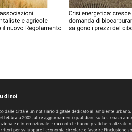
associazioni
Crisi energetica: cresce
taliste e agricole
domanda di biocarburan
o il nuovo Regolamento
salgono i prezzi del cib
u di noi
co dalle Città è un notiziario digitale dedicato all'ambiente urbano
el febbraio 2002, offre aggiornamenti quotidiani sulla cronaca amb
azionale e internazionale e racconta le buone pratiche realizzate n
erritori per sviluppare l'economia circolare e favorire l'inclusione so