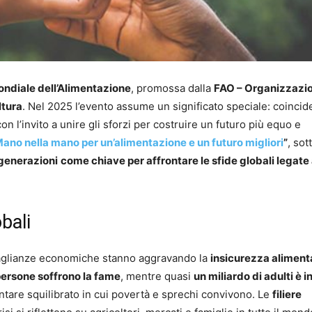
ndiale dell’Alimentazione
, promossa dalla
FAO – Organizzazi
ltura
. Nel 2025 l’evento assume un significato speciale: coincid
on l’invito a unire gli sforzi per costruire un futuro più equo e
ano nella mano per un’alimentazione e un futuro migliori
”
, sot
 generazioni
come chiave per affrontare le sfide globali legate 
obali
uguaglianze economiche stanno aggravando la
insicurezza aliment
 persone soffrono la fame
, mentre quasi
un miliardo di adulti è i
ntare squilibrato in cui povertà e sprechi convivono. Le
filiere