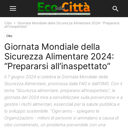
Cibo
Giornata Mondiale della Sicurezza Alimentare 2024: “Prepararsi
all’inaspettato”
Cibo
Giornata Mondiale della
Sicurezza Alimentare 2024:
“Prepararsi all’inaspettato”
Il 7 giugno 2024 si celebra la Giornata Mondiale della
Sicurezza Alimentare, promossa dalla FAO e dall'OMS. Con il
tema "Sicurezza alimentare: prepararsi all'inaspettato", la
giornata del 2024 mira a sensibilizzare sulla prevenzione e a
gestire i rischi alimentari, essenziali per la salute pubblica e
lo sviluppo sostenibile. "Ogni anno - spiegano le
Organizzazioni - milioni di persone si ammalano a causa di
cibo contaminato, un problema prevenibile con una