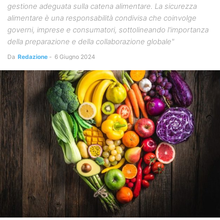
gestione adeguata sulla catena alimentare. La sicurezza
alimentare è una responsabilità condivisa che coinvolge
governi, imprese e consumatori, sottolineando l'importanza
della preparazione e della collaborazione globale"
Da
Redazione
-
6 Giugno 2024