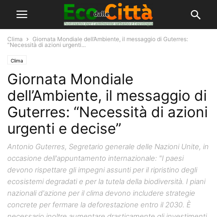
Clima
Giornata Mondiale dell’Ambiente, il messaggio di Guterres:
“Necessità di azioni urgenti...
Clima
Giornata Mondiale
dell’Ambiente, il messaggio di
Guterres: “Necessità di azioni
urgenti e decise”
Antonio Guterres, Segretario generale delle Nazioni Unite, in
occasione dell'appuntamento internazionale: "I paesi
devono rispettare gli impegni assunti per il ripristino degli
ecosistemi degradati e per la tutela della biodiversità. I piani
nazionali d'azione per il clima devono includere strategie
concrete per fermare la deforestazione entro il 2030. È
necessario inoltre aumentare drasticamente gli investimenti