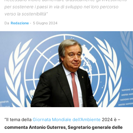
per sostenere i paesi in via di sviluppo nel loro percorso
verso la sostenibilità"
Da
Redazione
-
5 Giugno 2024
“Il tema della
Giornata Mondiale dell’Ambiente
2024 è –
commenta Antonio Guterres, Segretario generale delle