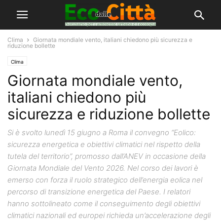
Clima
Giornata mondiale vento, italiani chiedono più sicurezza e
riduzione bollette
Clima
Giornata mondiale vento,
italiani chiedono più
sicurezza e riduzione bollette
Si è svolto lunedì 15 giugno a Roma il convegno “Eolico:
sicurezza energetica e obiettivi climatici nel rispetto della
tutela del territorio”, promosso dall’ANEV in occasione della
Giornata Mondiale del Vento 2026. Nel corso dei lavori è
emerso con forza il ruolo strategico dell’energia eolica nel
percorso di transizione energetica del Paese. I relatori
hanno sottolineato come il conseguimento degli obiettivi
climatici nazionali ed europei richieda un’accelerazione degli