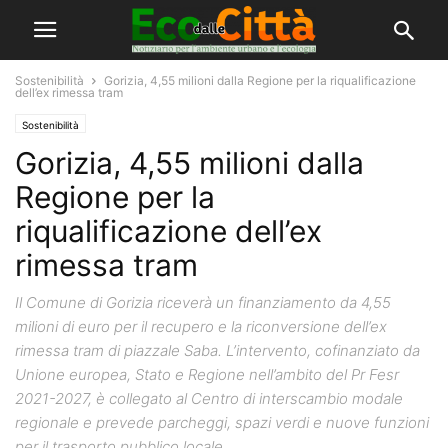
Sostenibilità
Gorizia, 4,55 milioni dalla Regione per la riqualificazione
dell’ex rimessa tram
Sostenibilità
Gorizia, 4,55 milioni dalla
Regione per la
riqualificazione dell’ex
rimessa tram
Il Comune di Gorizia riceverà un finanziamento da 4,55
milioni di euro per il recupero e la riconversione dell’ex
rimessa tram di piazzale Saba. L’intervento, cofinanziato da
Unione europea, Stato e Regione nell’ambito del Pr Fesr
2021-2027, è collegato al Centro di interscambio modale
regionale e prevede parcheggi, spazi verdi e nuove funzioni
per il trasporto pubblico locale