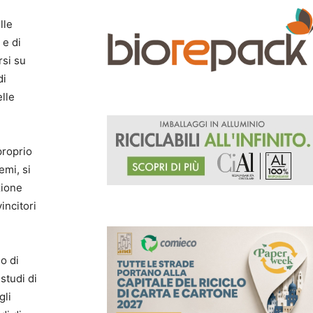
lle
 e di
rsi su
di
elle
proprio
emi, si
zione
incitori
lo di
studi di
gli