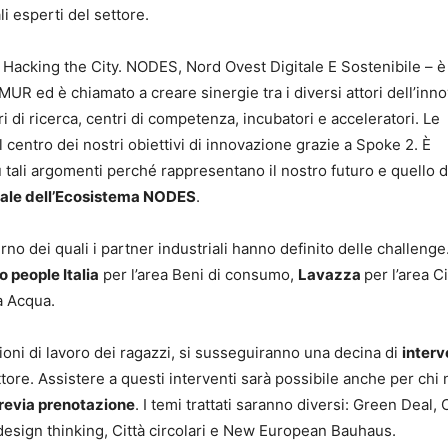
i esperti del settore.
 Hacking the City. NODES, Nord Ovest Digitale E Sostenibile – è
 MUR ed è chiamato a creare sinergie tra i diversi attori dell’inn
tri di ricerca, centri di competenza, incubatori e acceleratori. Le
centro dei nostri obiettivi di innovazione grazie a Spoke 2. È
 tali argomenti perché rappresentano il nostro futuro e quello d
rale dell’Ecosistema NODES
.
terno dei quali i partner industriali hanno definito delle challenge
 people Italia
per l’area Beni di consumo,
Lavazza
per l’area C
a Acqua.
ioni di lavoro dei ragazzi, si susseguiranno una decina di
interv
ttore. Assistere a questi interventi sarà possibile anche per chi
previa prenotazione
. I temi trattati saranno diversi: Green Deal, 
design thinking, Città circolari e New European Bauhaus.