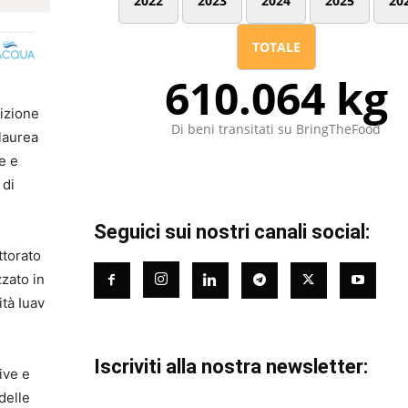
2022
2023
2024
2025
20
TOTALE
610.064 kg
dizione
Di beni transitati su BringTheFood
 laurea
e e
 di
Seguici sui nostri canali social:
ttorato
zzato in
ità Iuav
Iscriviti alla nostra newsletter:
ive e
delle