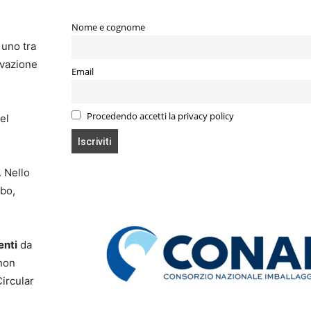
Nome e cognome
 uno tra
ovazione
Email
Procedendo accetti la privacy policy
el
. Nello
ibo,
enti
da
 non
Circular