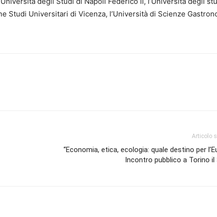
niversità degli Studi di Napoli Federico II, l’Università degli stu
one Studi Universitari di Vicenza, l’Università di Scienze Gastro
Articolo 
“Economia, etica, ecologia: quale destino per l’E
Incontro pubblico a Torino il