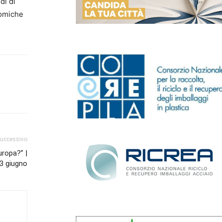
di di
nomiche
successivo
uropa?” |
 3 giugno