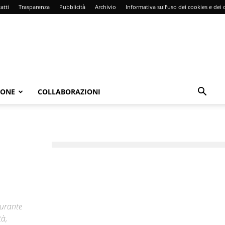
atti
Trasparenza
Pubblicità
Archivio
Informativa sull’uso dei cookies e dei d
IONE
COLLABORAZIONI
e
durante
tà,