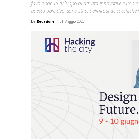
favorendo lo sviluppo di attività innovative e impre
questo obiettivo, sono state definite sfide specifiche
Da
Redazione
-
31 Maggio 2023