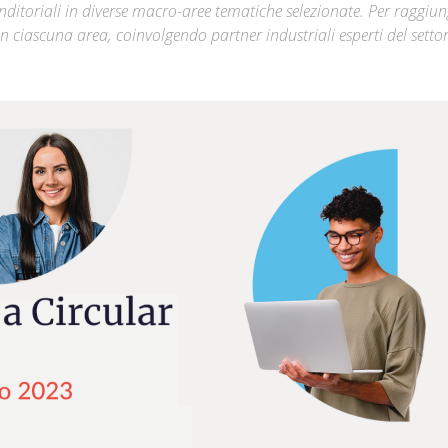
nditoriali in diverse macro-aree tematiche selezionate. Per raggiu
 in ciascuna area, coinvolgendo partner industriali esperti del setto
Città