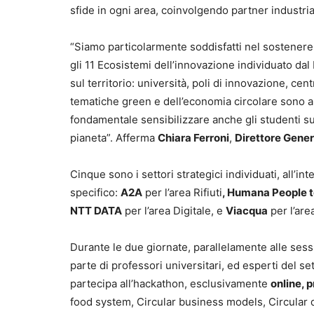
sfide in ogni area, coinvolgendo partner industrial
“Siamo particolarmente soddisfatti nel sostenere
gli 11 Ecosistemi dell’innovazione individuato dal
sul territorio: università, poli di innovazione, cen
tematiche green e dell’economia circolare sono al 
fondamentale sensibilizzare anche gli studenti su
pianeta”. Afferma
Chiara Ferroni
,
Direttore Gene
Cinque sono i settori strategici individuati, all’in
specifico:
A2A
per l’area Rifiuti
, Humana People to
NTT DATA
per l’area Digitale, e
Viacqua
per l’are
Durante le due giornate, parallelamente alle sess
parte di professori universitari, ed esperti del se
partecipa all’hackathon, esclusivamente
online, 
food system, Circular business models, Circular 