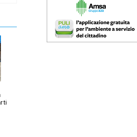
a
rti