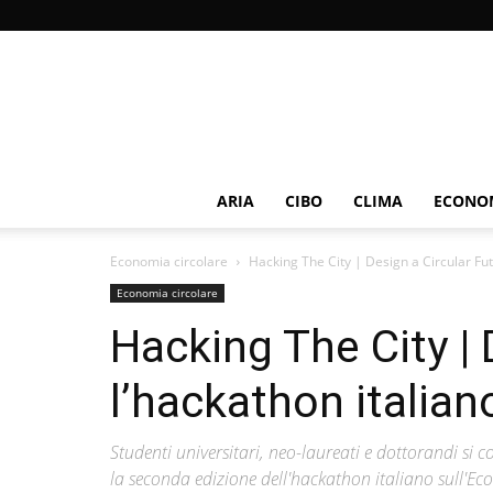
ARIA
CIBO
CLIMA
ECONOM
Economia circolare
Hacking The City | Design a Circular Fut
Economia circolare
Hacking The City | 
l’hackathon italian
Studenti universitari, neo-laureati e dottorandi si 
la seconda edizione dell'hackathon italiano sull'Ec