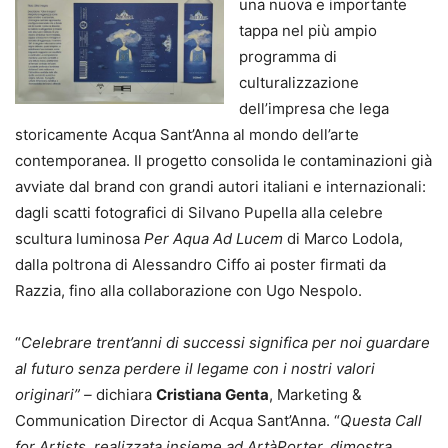
una nuova e importante
tappa nel più ampio
programma di
culturalizzazione
dell’impresa che lega
storicamente Acqua Sant’Anna al mondo dell’arte
contemporanea. Il progetto consolida le contaminazioni già
avviate dal brand con grandi autori italiani e internazionali:
dagli scatti fotografici di Silvano Pupella alla celebre
scultura luminosa
Per Aqua Ad Lucem
di Marco Lodola,
dalla poltrona di Alessandro Ciffo ai poster firmati da
Razzia, fino alla collaborazione con Ugo Nespolo.
“
Celebrare trent’anni di successi significa per noi guardare
al futuro senza perdere il legame con i nostri valori
originari” –
dichiara
Cristiana Genta
, Marketing &
Communication Director di Acqua Sant’Anna. “
Questa Call
for Artists, realizzata insieme ad ArtàPorter, dimostra