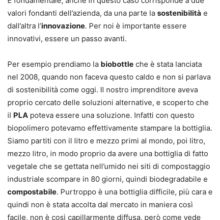
È fondamentale, anche in questo caso corrisponde a due
valori fondanti dell’azienda, da una parte la
sostenibilità
e
dall’altra l’
innovazione
. Per noi è importante essere
innovativi, essere un passo avanti.
Per esempio prendiamo la
biobottle
che è stata lanciata
nel 2008, quando non faceva questo caldo e non si parlava
di sostenibilità come oggi. Il nostro imprenditore aveva
proprio cercato delle soluzioni alternative, e scoperto che
il
PLA
poteva essere una soluzione. Infatti con questo
biopolimero potevamo effettivamente stampare la bottiglia.
Siamo partiti con il litro e mezzo primi al mondo, poi litro,
mezzo litro, in modo proprio da avere una bottiglia di fatto
vegetale che se gettata nell’umido nei siti di compostaggio
industriale scompare in 80 giorni, quindi biodegradabile e
compostabile
. Purtroppo è una bottiglia difficile, più cara e
quindi non è stata accolta dal mercato in maniera così
facile, non è così capillarmente diffusa, però come vede