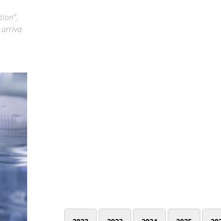
tion”.
 arriva