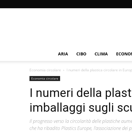
ARIA
CIBO
CLIMA
ECONOM
Economia circolare
I numeri della plastica circolare in Europ
Economia circolare
I numeri della plast
imballaggi sugli sc
Il progresso verso la circolarità delle plastiche au
che ha ribadito Plastics Europe, l’associazione dei p