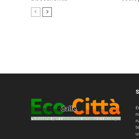
S
E
n
n
t
u