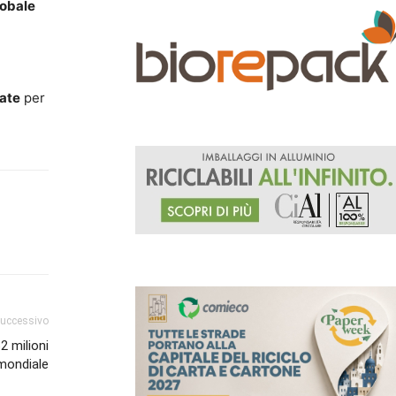
lobale
sate
per
successivo
2 milioni
 mondiale