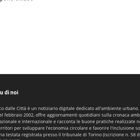
u di noi
co dalle Città è un notiziario digitale dedicato all'ambiente urbano
el febbraio 2002, offre aggiornamenti quotidiani sulla cronaca amb
azionale e internazionale e racconta le buone pratiche realizzate n
erritori per sviluppare l'economia circolare e favorire l'inclusione so
na testata registrata presso il tribunale di Torino (iscrizione n. 58 d