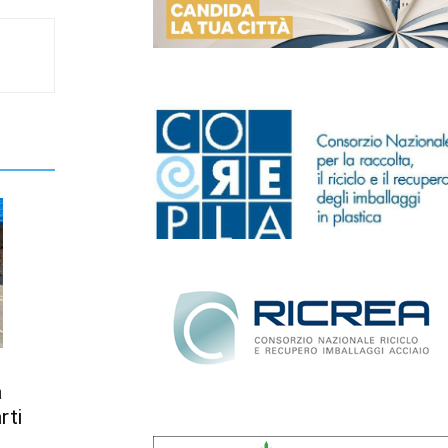
a
rti