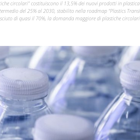
iche circolari" costituiscono il 13,5% dei nuovi prodotti in plastica
intermedio del 25% al 2030, stabilito nella roadmap “Plastics Transi
Città
 cresciuto di quasi il 70%, la domanda maggiore di plastiche circolari