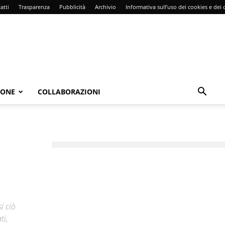
atti
Trasparenza
Pubblicità
Archivio
Informativa sull’uso dei cookies e dei d
IONE
COLLABORAZIONI
i ciò
ti,