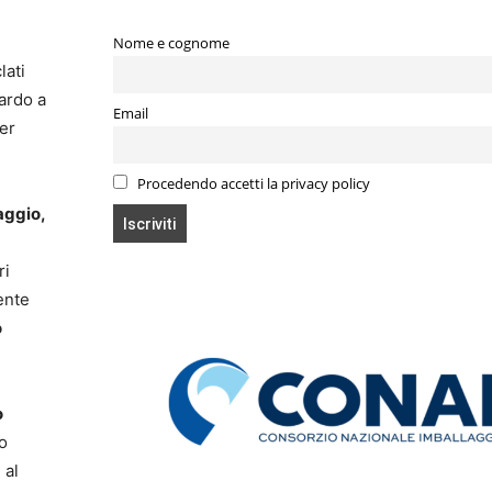
Nome e cognome
lati
ardo a
Email
per
Procedendo accetti la privacy policy
aggio,
ri
ente
o
o
to
 al