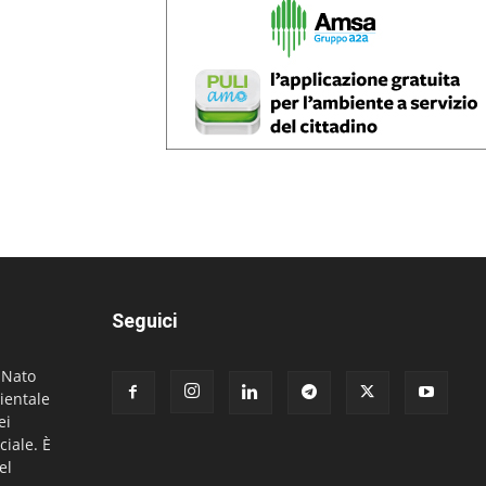
Seguici
. Nato
ientale
ei
ciale. È
el