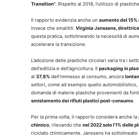
Transition”
. Rispetto al 2018, l’utilizzo di plastich
Il rapporto evidenzia anche un
aumento del 15% 
invece che smalititi.
Virginia Janssens, direttric
questa pratica, sottolineando la necessità di aum
accelerare la transizione.
L’adozione delle plastiche circolari varia tra i sett
dell’edilizia e dell’agricoltura. Il
packaging in plast
al
37,8%
dell’immesso al consumo, ancora
lontan
settori, come ad esempio quello automobilistico, e
domanda di materie plastiche provenienti da fonti 
smistamento dei rifiuti plastici post-consumo
.
Per la prima volta, il rapporto considera anche l
chimico
, rilevando che
nel 2022 solo l’1% delle p
riciclato chimicamente. Janssens ha sottolineato