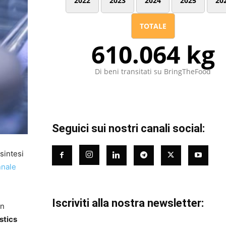
2022
2023
2024
2025
20
TOTALE
610.064 kg
Di beni transitati su BringTheFood
Seguici sui nostri canali social:
sintesi
nnale
Iscriviti alla nostra newsletter:
in
stics