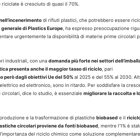
e riciclate è cresciuto di quasi il 70%.
nell’incenerimento
di rifiuti plastici, che potrebbero essere ricic
e generale di Plastics Europe
, ha espresso preoccupazione rigu
entare urgentemente la disponibilità di materie prime circolari 
ori industriali, con una
domanda più forte nei settori dell’imball
ica presenta anche il maggior tasso di riciclo
, pari
o però dagli obiettivi Ue del 50%
al 2025 e del 55% al 2030. Alt
lettrico ed elettronico, sono in ritardo. Per soddisfare la cresc
circolari, dice lo studio, è essenziale
migliorare la raccolta e l
a produzione e la trasformazione di plastiche
biobased
e il
ricicl
lastiche circolari proviene da
fonti biobased
, mentre l’1% è sta
 l’importanza del riciclo chimico come soluzione complementare