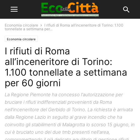
Economia circolare
I rifiuti di Roma all’inceneritore di Torino: 1.100
tonnellate a settimana per...
Economia circolare
I rifiuti di Roma
all’inceneritore di Torino:
1.100 tonnellate a settimana
per 60 giorni
La Regione Piemonte ha concesso l'autorizzazione per
bruciare i rifiuti indifferenziati provenienti da Roma
nell'inceneritore del Gerbido di Torino. La richiesta è arrivata
dalla Regione Lazio in seguito al grave incendio che ha
coinvolto gli stabilimenti di Malagrotta lo scorso 15 giugno, in
cui è bruciato uno dei due tmb presenti nell'area,
compromettendo il già delicato equilibrio di gestione rifiuti