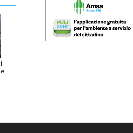
l
del