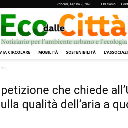
venerdì, Agosto 7, 2026
Chi siamo
Cont
IA CIRCOLARE
MOBILITÀ
SOSTENIBILITÀ
L’ASSOCIAZ
Eco
e i...
 petizione che chiede all
sulla qualità dell’aria a que
dalle