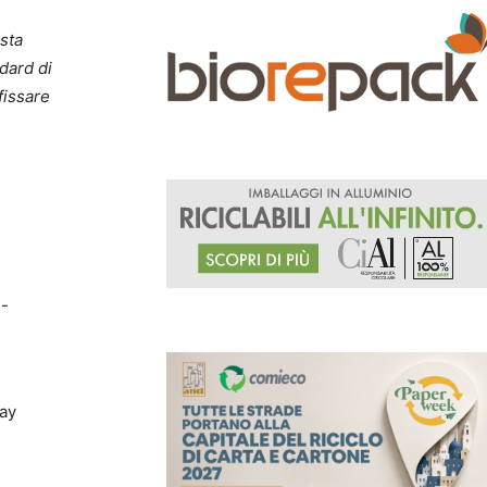
sta
dard di
fissare
n-
ay