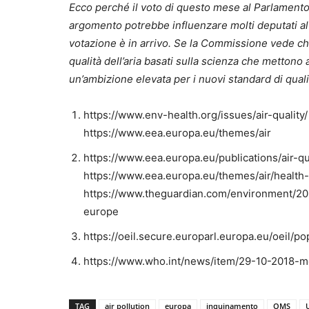
Ecco perché il voto di questo mese al Parlament
argomento potrebbe influenzare molti deputati 
votazione è in arrivo. Se la Commissione vede c
qualità dell’aria basati sulla scienza che mettono
un’ambizione elevata per i nuovi standard di qualit
https://www.env-health.org/issues/air-quality/
https://www.eea.europa.eu/themes/air
https://www.eea.europa.eu/publications/air-q
https://www.eea.europa.eu/themes/air/health-
https://www.theguardian.com/environment/202
europe
https://oeil.secure.europarl.europa.eu/oeil/
https://www.who.int/news/item/29-10-2018-mo
TAG
air pollution
europa
inquinamento
OMS