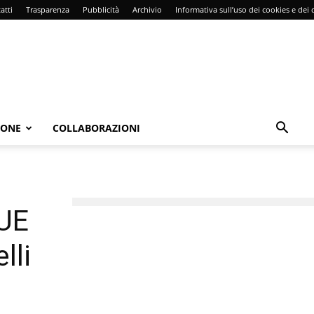
atti
Trasparenza
Pubblicità
Archivio
Informativa sull’uso dei cookies e dei d
IONE
COLLABORAZIONI
’UE
lli