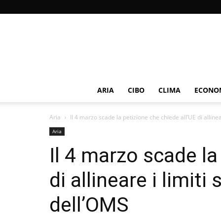
ARIA
CIBO
CLIMA
ECONOM
Aria
Il 4 marzo scade la petizione che chiede all’UE di allinear
Aria
Il 4 marzo scade la
di allineare i limiti 
dell’OMS