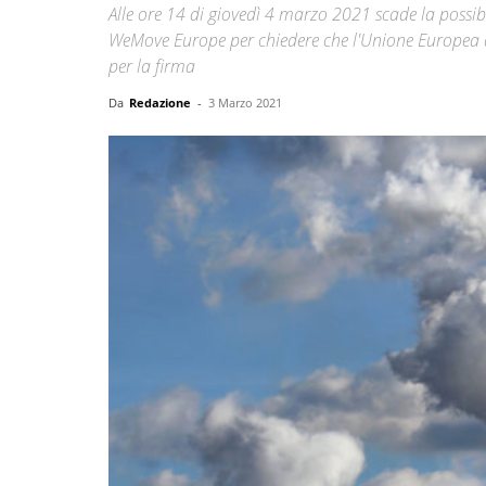
Alle ore 14 di giovedì 4 marzo 2021 scade la possibi
WeMove Europe per chiedere che l'Unione Europea alline
per la firma
Da
Redazione
-
3 Marzo 2021