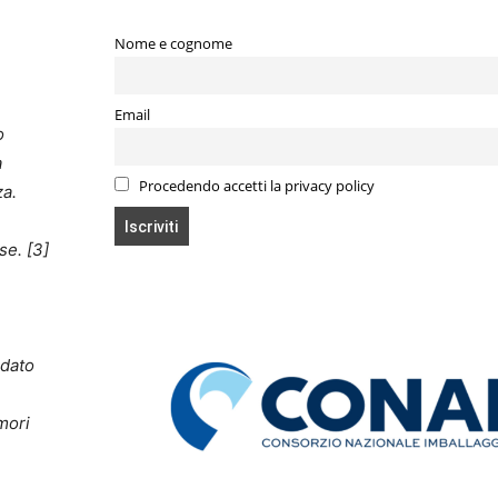
Nome e cognome
Email
o
a
Procedendo accetti la privacy policy
za.
se. [3]
idato
mori