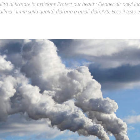
lità di firmare la petizione Protect our health: Cleaner air now! in
i i limiti sulla qualità dell’aria a quelli dell’OMS. Ecco il testo e 
Città