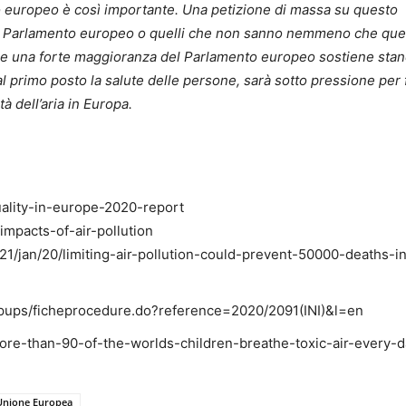
o europeo è così importante. Una petizione di massa su questo
al Parlamento europeo o quelli che non sanno nemmeno che que
he una forte maggioranza del Parlamento europeo sostiene stan
 al primo posto la salute delle persone, sarà sotto pressione per 
à dell’aria in Europa.
uality-in-europe-2020-report
impacts-of-air-pollution
1/jan/20/limiting-air-pollution-could-prevent-50000-deaths-i
popups/ficheprocedure.do?reference=2020/2091(INI)&l=en
re-than-90-of-the-worlds-children-breathe-toxic-air-every-d
Unione Europea