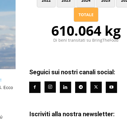
2022
2023
2024
2025
20
TOTALE
610.064 kg
Di beni transitati su BringTheFood
Seguici sui nostri canali social:
!
S. Ecco
Iscriviti alla nostra newsletter:
iù