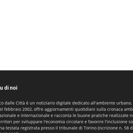
u di noi
co dalle Città è un notiziario digitale dedicato all'ambiente urbano
el febbraio 2002, offre aggiornamenti quotidiani sulla cronaca amb
azionale e internazionale e racconta le buone pratiche realizzate n
erritori per sviluppare l'economia circolare e favorire l'inclusione so
na testata registrata presso il tribunale di Torino (iscrizione n. 58 d