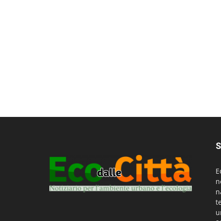
S
E
n
n
t
u