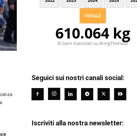
2022
2023
2024
2025
20
TOTALE
610.064 kg
Di beni transitati su BringTheFood
Seguici sui nostri canali social:
ncanza
La
Iscriviti alla nostra newsletter:
nce