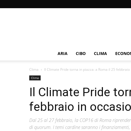
ARIA
CIBO
CLIMA
ECONOM
Clima
Il Climate Pride torna in piazza: a Roma il 25 febbraio i
Clima
Il Climate Pride to
febbraio in occasi
Dal 25 al 27 febbraio, la COP16 di Roma riprenderà
di quorum. I temi cardine saranno i finanziamenti,