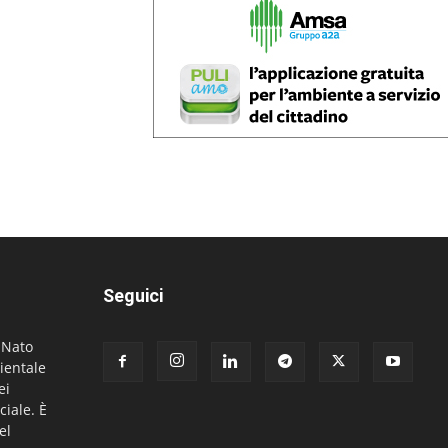
Seguici
. Nato
ientale
ei
ciale. È
el