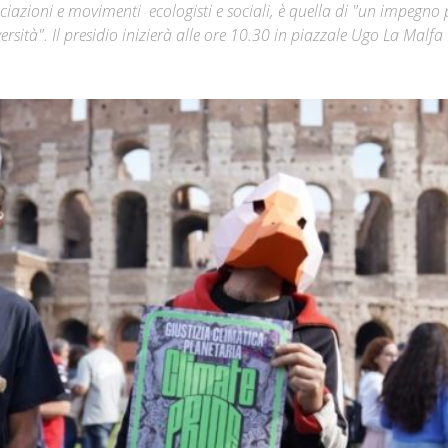
ociazioni e movimenti ecologisti e sociali, è quella di "un impegno 
ersità". Il presidio inizierà alle ore 10.30 in piazzale Ugo La Malfa
Città