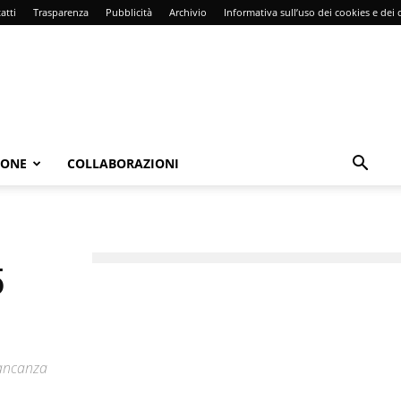
atti
Trasparenza
Pubblicità
Archivio
Informativa sull’uso dei cookies e dei d
IONE
COLLABORAZIONI
5
mancanza