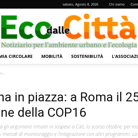
sabato, Agosto 8, 2026
Chi siamo
Cont
IA CIRCOLARE
MOBILITÀ
SOSTENIBILITÀ
L’ASSOCIAZ
Eco
n...
rna in piazza: a Roma il 2
one della COP16
dalle
 gli argomenti rimasti in sospeso a Cali, lo scorso ottobre, per 
 i metodi di monitoraggio e l’integrazione con altri programmi. La