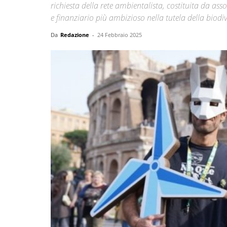
richiesta della rete ambientalista, costituita da ass
e finanziario più ambizioso nella tutela della biodiv
Da
Redazione
-
24 Febbraio 2025