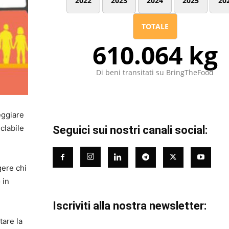
2022
2023
2024
2025
20
TOTALE
610.064 kg
Di beni transitati su BringTheFood
eggiare
clabile
Seguici sui nostri canali social:
gere chi
 in
Iscriviti alla nostra newsletter:
tare la