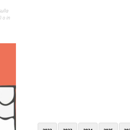
sulla
i o in