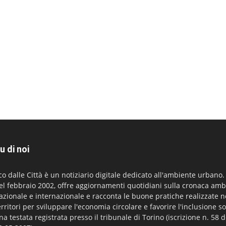
u di noi
co dalle Città è un notiziario digitale dedicato all'ambiente urbano
el febbraio 2002, offre aggiornamenti quotidiani sulla cronaca amb
azionale e internazionale e racconta le buone pratiche realizzate n
erritori per sviluppare l'economia circolare e favorire l'inclusione so
na testata registrata presso il tribunale di Torino (iscrizione n. 58 d