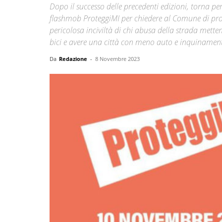
Dopo il successo delle precedenti edizioni, torna pe
flashmob ProteggiMI per chiedere al Comune di prote
pericolosa inciviltà di chi abusa della strada metten
bici e avere una città con meno auto e inquinamen
Da
Redazione
-
8 Novembre 2023