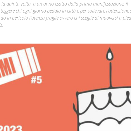
r la quinta volta, a un anno esatto dalla prima manifestazione, il
ggere chi ogni giorno pedala in città e per sollevare l'attenzione 
Città
do in pericolo l'utenza fragile ovvero chi sceglie di muoversi a pied
to