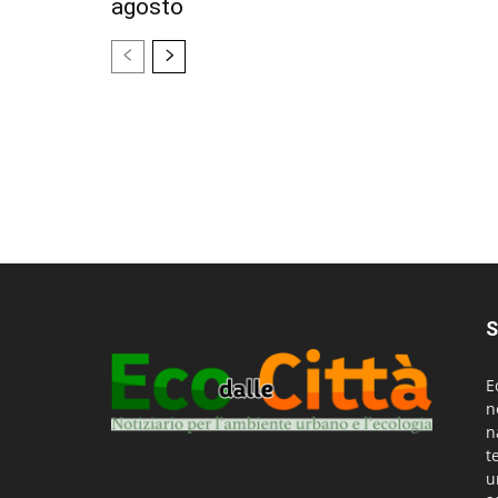
agosto
S
E
n
n
t
u