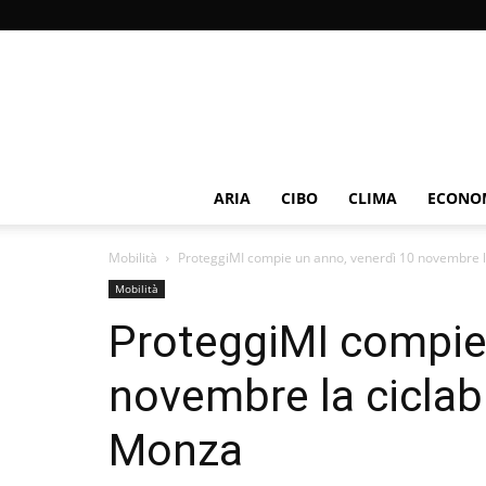
ARIA
CIBO
CLIMA
ECONOM
Mobilità
ProteggiMI compie un anno, venerdì 10 novembre la 
Mobilità
ProteggiMI compie
novembre la ciclab
Monza