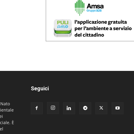
Seguici
. Nato
ientale
ei
ciale. È
el