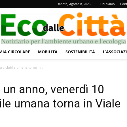
sabato, Agosto 8, 2026
Chi siamo
Cont
IA CIRCOLARE
MOBILITÀ
SOSTENIBILITÀ
L’ASSOCIAZ
Eco
ciclabile umana torna in...
 un anno, venerdì 10
ile umana torna in Viale
dalle