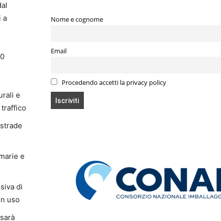
dal
i a
Nome e cognome
Email
00
Procedendo accetti la privacy policy
urali e
traffico
 strade
imarie e
siva di
in uso
 sarà