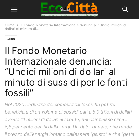
Clima
Il Fondo Monetario Internazionale denuncia: “Undici milioni di
dollari al minuto di...
Clima
Il Fondo Monetario
Internazionale denuncia:
“Undici milioni di dollari al
minuto di sussidi per le fonti
fossili”
Nel 2020 l’industria dei combustibili fossili ha potuto
beneficiare di un volume di sussidi pari a 5,9 trilioni di dollari,
ovvero 11 milioni di dollari al minuto, nel complesso circa il
6,8 per cento del Pil della Terra. Un dato, questo, che rende
il prezzo dell’energia lontano dall’essere “giusto” e che “getta