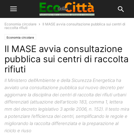
Economia circolare
Il MASE avvia consultazione pubblica sui centri di
raccolta rifiuti
Economia circolare
Il MASE avvia consultazione
pubblica sui centri di raccolta
rifiuti
Il Ministero dell’Ambiente e della Sicurezza Energetica ha
avviato una consultazione pubblica sul nuovo decreto per
aggiornare la disciplina dei centri di raccolta dei rifiuti urbani
differenziati (attuazione dell'articolo 183, comma 1, lettera
mm del decreto legislativo 3 aprile 2006, n. 152). Il testo mira
a potenziare l’efficienza dei centri, semplificando le regole e
migliorando la raccolta differenziata e la preparazione al
riciclo e riuso