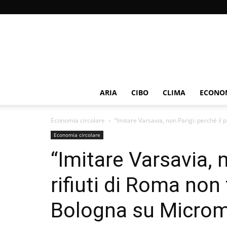
ARIA
CIBO
CLIMA
ECONOM
Economia circolare
“Imitare Varsavia, non Parigi: perché il p
Economia circolare
“Imitare Varsavia, 
rifiuti di Roma non
Bologna su Micro