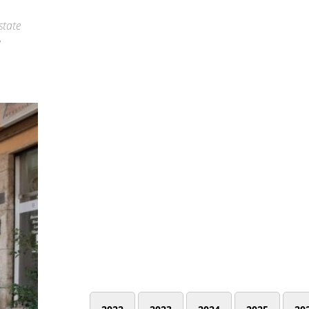
state
è