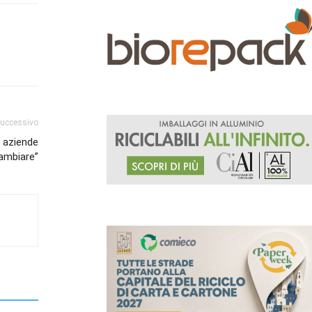
successivo
e aziende
cambiare”