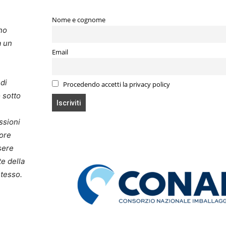
Nome e cognome
no
a un
Email
di
Procedendo accetti la privacy policy
o sotto
ssioni
tore
sere
te della
stesso.