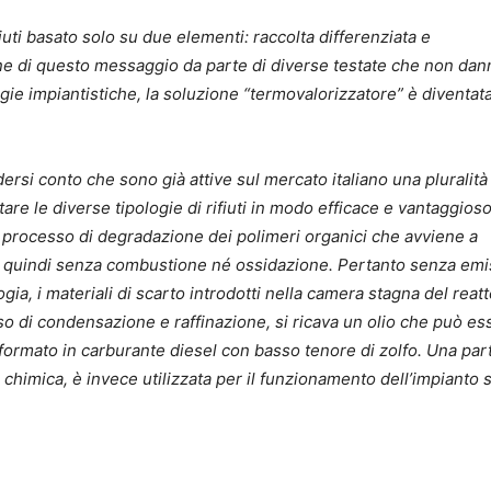
iuti basato solo su due elementi: raccolta differenziata e
one di questo messaggio da parte di diverse testate che non dan
ogie impiantistiche, la soluzione “termovalorizzatore” è diventat
si conto che sono già attive sul mercato italiano una pluralità 
tare le diverse tipologie di rifiuti in modo efficace e vantaggios
un processo di degradazione dei polimeri organici che avviene a
 quindi senza combustione né ossidazione. Pertanto senza emi
ia, i materiali di scarto introdotti nella camera stagna del reat
so di condensazione e raffinazione, si ricava un olio che può es
asformato in carburante diesel con basso tenore di zolfo. Una par
himica, è invece utilizzata per il funzionamento dell’impianto 