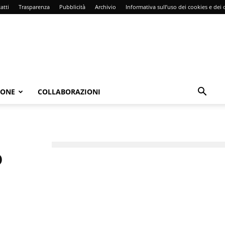
atti
Trasparenza
Pubblicità
Archivio
Informativa sull’uso dei cookies e dei d
IONE
COLLABORAZIONI
o