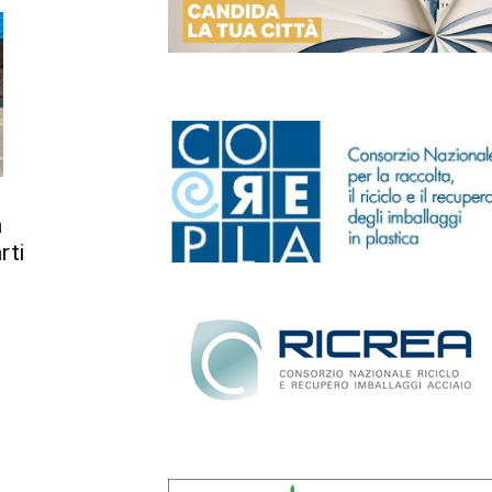
a
rti