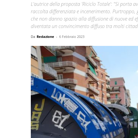
L'autrice della proposta 'Riciclo Totale': "Si porta 
raccolta differenziata e incenerimento. Purtroppo, g
che non danno spazio alla diffusione di nuove ed eff
diventata un convincimento diffuso tra molti cittad
Da
Redazione
-
6 Febbraio 2023