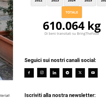
2022
2023
2024
2025
20
TOTALE
610.064 kg
Di beni transitati su BringTheFood
Seguici sui nostri canali social:
Iscriviti alla nostra newsletter:
eriali