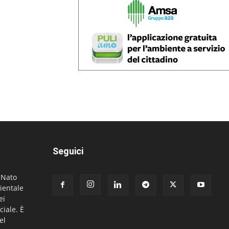
Seguici
. Nato
ientale
ei
ciale. È
el