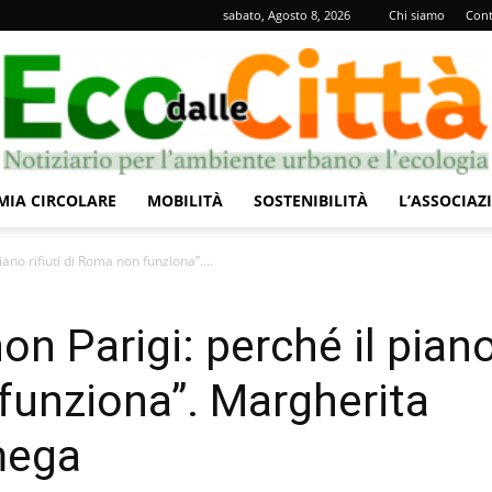
sabato, Agosto 8, 2026
Chi siamo
Cont
IA CIRCOLARE
MOBILITÀ
SOSTENIBILITÀ
L’ASSOCIAZ
Eco
iano rifiuti di Roma non funziona”....
non Parigi: perché il pian
 funziona”. Margherita
dalle
mega