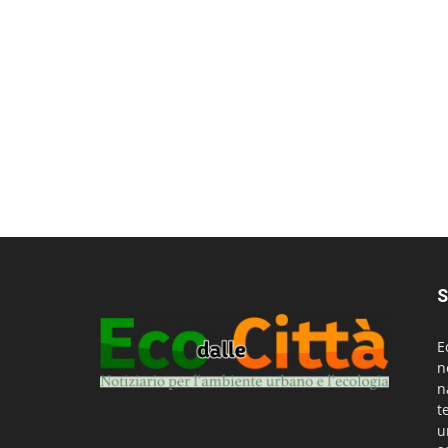
S
E
n
n
t
u