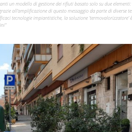
avanti un modello di gestione dei rifiuti basato solo su due elementi:
razie all’amplificazione di questo messaggio da parte di diverse te
Città
icaci tecnologie impiantistiche, la soluzione 'termovalorizzatore' 
ini"