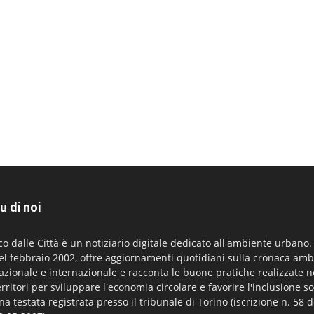
u di noi
co dalle Città è un notiziario digitale dedicato all'ambiente urbano
el febbraio 2002, offre aggiornamenti quotidiani sulla cronaca amb
azionale e internazionale e racconta le buone pratiche realizzate n
erritori per sviluppare l'economia circolare e favorire l'inclusione so
na testata registrata presso il tribunale di Torino (iscrizione n. 58 d