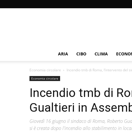
ARIA
CIBO
CLIMA
ECONOM
Economia circolare
Incendio tmb di Roma, l’intervento del s
Economia circolare
Incendio tmb di Ro
Gualtieri in Assem
Giovedì 16 giugno il sindaco di Roma, Roberto Gualti
si è creata dopo l'incendio allo stabilimento in loc