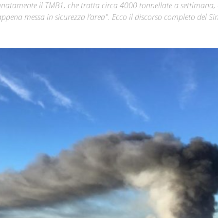
rtunatamente il TMB1, che tratta circa 4000 tonnellate a settimana, 
ppena messa in sicurezza l’area". Ecco il discorso completo del S
Città