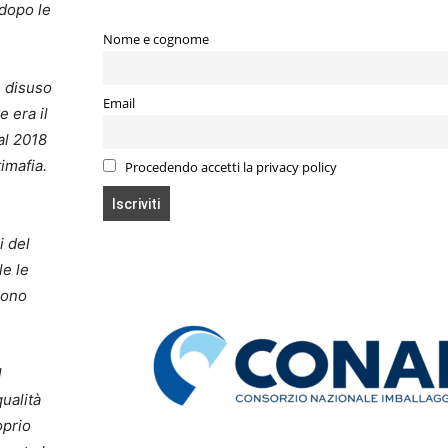
 dopo le
Nome e cognome
n disuso
Email
e era il
al 2018
imafia.
Procedendo accetti la privacy policy
i del
le le
sono
l
qualità
oprio