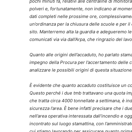
pochi minuti fa, relativi alle centraline di monitor
polveri e, fortunatamente, non indicano al momen
dati completi nelle prossime ore, complessivamen
un’ordinanza per la chiusura delle scuole e per il 
sito. Manterremo alta la guardia e adegueremo le n
comunicati via via dall’Arpa, che ringrazio del lav
Quanto alle origini dell’accaduto, ho parlato stam
impegno della Procura per l’accertamento delle ca
analizzare le possibili origini di questa situazione
È evidente che quanto accaduto costituisce un colpo
Questo perché i due tmb trattavano una quota impor
che tratta circa 4000 tonnellate a settimana, è 
sicurezza l’area. È bene infatti precisare che i du
nell’area operativa interessata dall’incendio e ogg
incontrato sul luogo stamattina, con l’amministrat
cui stiamo lavorando per assicurare quanto prima l