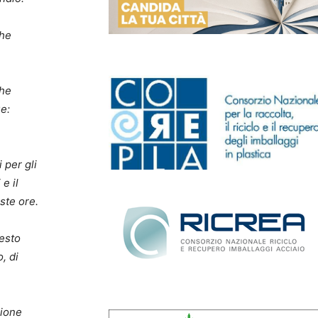
che
che
e:
 per gli
e il
ste ore.
uesto
, di
zione