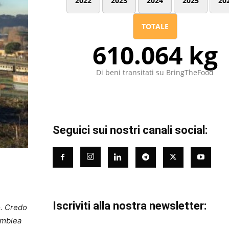
2022
2023
2024
2025
20
TOTALE
610.064 kg
Di beni transitati su BringTheFood
Seguici sui nostri canali social:
Iscriviti alla nostra newsletter:
o. Credo
emblea