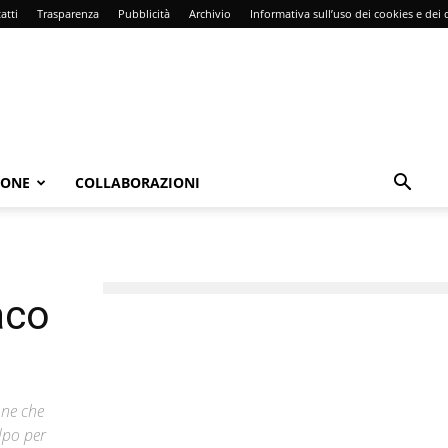
atti
Trasparenza
Pubblicità
Archivio
Informativa sull’uso dei cookies e dei d
IONE
COLLABORAZIONI
aco
one che
lpo per