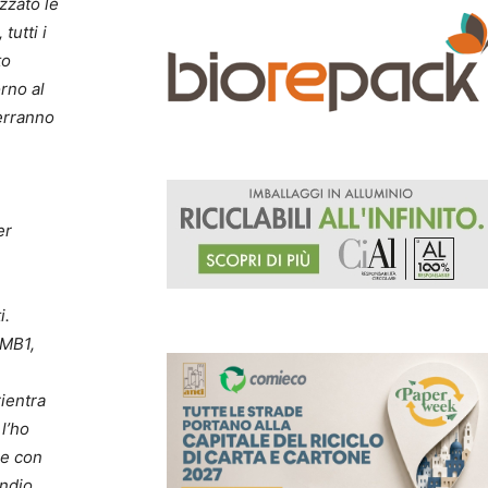
izzato le
tutti i
to
orno al
verranno
er
i.
TMB1,
rientra
 l’ho
 e con
ndio.