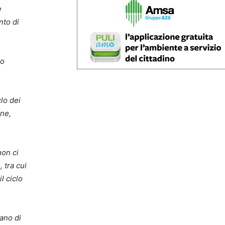
e
nto di
mo
clo dei
one,
non ci
 tra cui
l ciclo
iano di