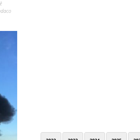
è
indaco