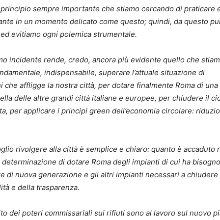
è un principio sempre importante che stiamo cercando di praticare 
ante in un momento delicato come questo; quindi, da questo pu
me ed evitiamo ogni polemica strumentale.
 incidente rende, credo, ancora più evidente quello che stia
damentale, indispensabile, superare l’attuale situazione di
hi che affligge la nostra città, per dotare finalmente Roma di una
a delle altre grandi città italiane e europee, per chiudere il ci
ita, per applicare i principi green dell’economia circolare: riduzi
lio rivolgere alla città è semplice e chiaro: quanto è accaduto 
ra determinazione di dotare Roma degli impianti di cui ha bisogno,
 di nuova generazione e gli altri impianti necessari a chiudere i
alità e della trasparenza.
o dei poteri commissariali sui rifiuti sono al lavoro sul nuovo p