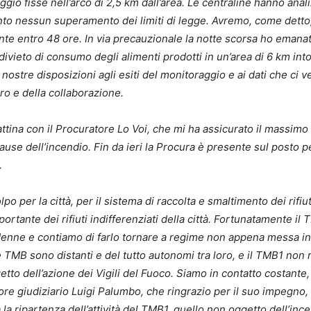
aggio fisse nell’arco di 2,5 km dall’area. Le centraline hanno anal
to nessun superamento dei limiti di legge. Avremo, come detto, 
te entro 48 ore. In via precauzionale la notte scorsa ho emana
divieto di consumo degli alimenti prodotti in un’area di 6 km int
ostre disposizioni agli esiti del monitoraggio e ai dati che ci 
oro e della collaborazione.
attina con il Procuratore Lo Voi, che mi ha assicurato il massimo
use dell’incendio. Fin da ieri la Procura è presente sul posto p
.
 per la città, per il sistema di raccolta e smaltimento dei rifiut
tante dei rifiuti indifferenziati della città. Fortunatamente il 
indenne e contiamo di farlo tornare a regime non appena messa in
e TMB sono distanti e del tutto autonomi tra loro, e il TMB1 non 
etto dell’azione dei Vigili del Fuoco. Siamo in contatto costante,
ore giudiziario Luigi Palumbo, che ringrazio per il suo impegno,
a ripartenza dell’attività del TMB1, quello non oggetto dell’ince