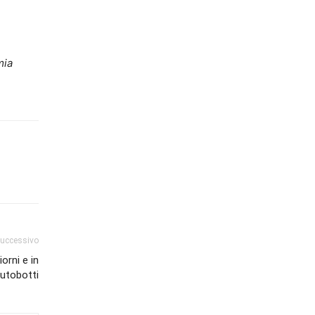
mia
successivo
orni e in
autobotti