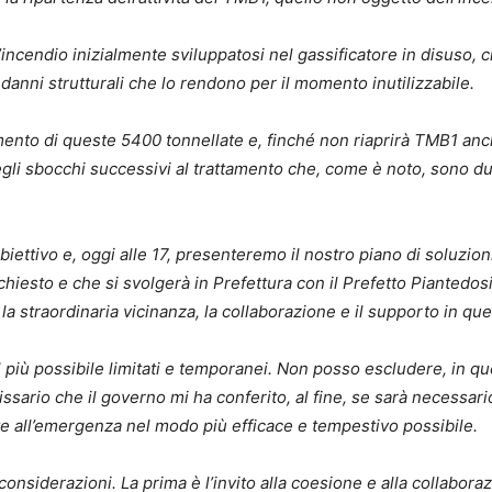
incendio inizialmente sviluppatosi nel gassificatore in disuso, 
 danni strutturali che lo rendono per il momento inutilizzabile.
tamento di queste 5400 tonnellate e, finché non riaprirà TMB1 an
gli sbocchi successivi al trattamento che, come è noto, sono du
ettivo e, oggi alle 17, presenteremo il nostro piano di soluzioni
iesto e che si svolgerà in Prefettura con il Prefetto Piantedosi 
la straordinaria vicinanza, la collaborazione e il supporto in que
il più possibile limitati e temporanei. Non posso escludere, in q
ssario che il governo mi ha conferito, al fine, se sarà necessario
e all’emergenza nel modo più efficace e tempestivo possibile.
onsiderazioni. La prima è l’invito alla coesione e alla collabora