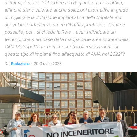
di Roma, è stato: "richiedere alla Regione un ruolo attivo,
affinché siano valutate anche soluzioni alternative in grado
di migliorare la dotazione impiantistica della Capitale e di
agevolare i cittadini verso un dibattito pubblico". "Come è
possibile, poi - si chiede la Rete - aver individuato un
terreno, che sulla base della mappa delle aree idonee della
Città Metropolitana, non consentiva la realizzazione di
questo tipo di impianti fino all'acquisto di AMA nel 2022"?
Da
Redazione
-
20 Giugno 2023