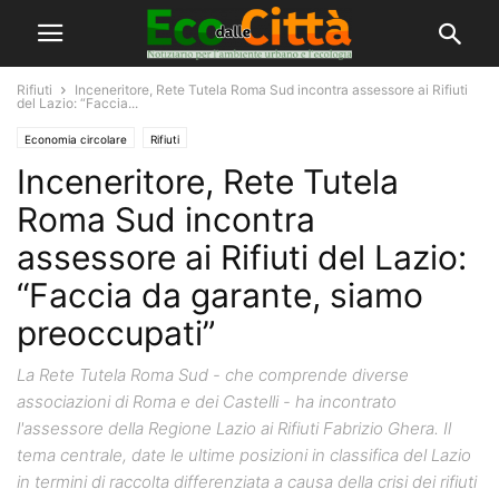
Rifiuti
Inceneritore, Rete Tutela Roma Sud incontra assessore ai Rifiuti
del Lazio: “Faccia...
Economia circolare
Rifiuti
Inceneritore, Rete Tutela
Roma Sud incontra
assessore ai Rifiuti del Lazio:
“Faccia da garante, siamo
preoccupati”
La Rete Tutela Roma Sud - che comprende diverse
associazioni di Roma e dei Castelli - ha incontrato
l'assessore della Regione Lazio ai Rifiuti Fabrizio Ghera. Il
tema centrale, date le ultime posizioni in classifica del Lazio
in termini di raccolta differenziata a causa della crisi dei rifiuti