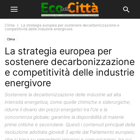
Clima
La strategia europea per sostenere decarbonizzazione e
competitività delle industrie energivore
Clima
La strategia europea per
sostenere decarbonizzazione
e competitività delle industrie
energivore
Sostenere la decarbonizzazione delle industrie ad alta
intensità energetica, come quelle chimiche e siderurgiche;
ridurre il divario dei prezzi energetici tra l’Ue e la
concorrenza globale; garantire la disponibilità di materie
prime critiche e secondarie. Questi i contenuti principali della
risoluzione adottata giovedì 3 aprile dal Parlamento europeo,
che si basa su precedenti relazioni e comunicazioni, tra cui