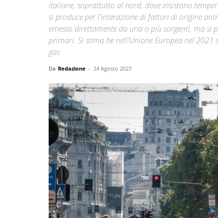
italiane, soprattutto al nord, dove insistono tempe
si produce per l'interazione di fattori di origine a
emesso direttamente da una o più sorgenti, ma si pr
primari. Si stima he nell'Unione Europea nel 2021 s
gas
Da
Redazione
-
24 Agosto 2023