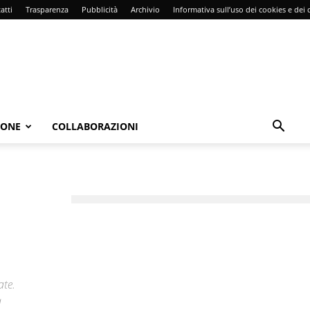
atti
Trasparenza
Pubblicità
Archivio
Informativa sull’uso dei cookies e dei d
IONE
COLLABORAZIONI
i
ate.
à