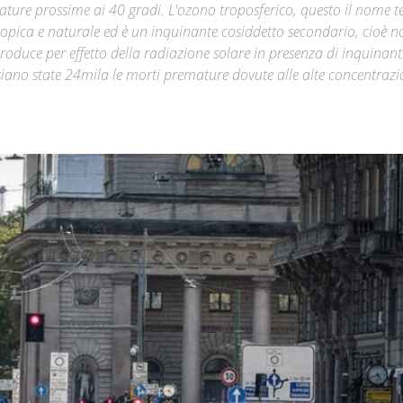
rature prossime ai 40 gradi. L'ozono troposferico, questo il nome t
ntropica e naturale ed è un inquinante cosiddetto secondario, cioè n
Città
oduce per effetto della radiazione solare in presenza di inquinant
iano state 24mila le morti premature dovute alle alte concentrazi