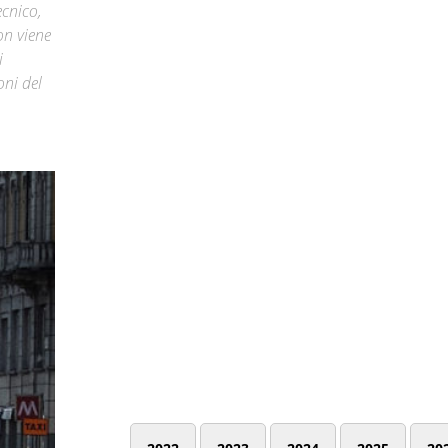
ecnico,
on viene
i
oni del