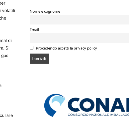
per
volatili
Nome e cognome
 che
Email
 mal di
a. Si
Procedendo accetti la privacy policy
l gas
a
icurare