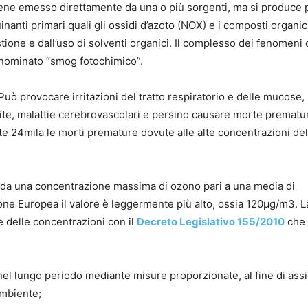
iene emesso direttamente da una o più sorgenti, ma si produce 
nanti primari quali gli ossidi d’azoto (NOX) e i composti organici 
tione e dall’uso di solventi organici. Il complesso dei fenomeni
enominato “smog fotochimico”.
 Può provocare irritazioni del tratto respiratorio e delle mucose,
ite, malattie cerebrovascolari e persino causare morte prematur
te 24mila le morti premature dovute alle alte concentrazioni de
da una concentrazione massima di ozono pari a una media di
one Europea il valore è leggermente più alto, ossia 120µg/m3. L
e delle concentrazioni con il
Decreto Legislativo 155/2010
che
 nel lungo periodo mediante misure proporzionate, al fine di ass
ambiente;