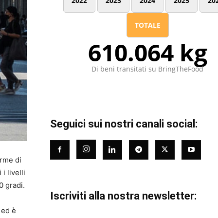
2022
2023
2024
2025
20
TOTALE
610.064 kg
Di beni transitati su BringTheFood
Seguici sui nostri canali social:
orme di
 livelli
0 gradi.
Iscriviti alla nostra newsletter:
 ed è