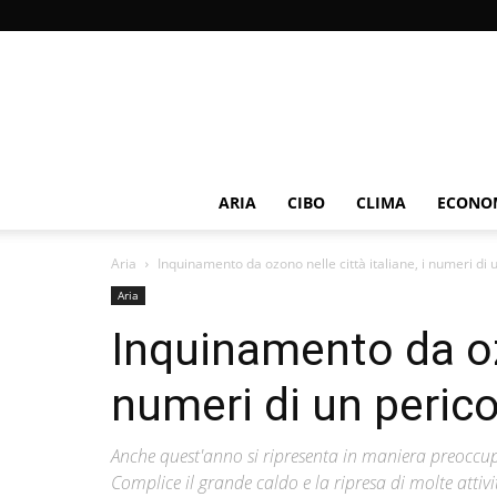
ARIA
CIBO
CLIMA
ECONOM
Aria
Inquinamento da ozono nelle città italiane, i numeri di 
Aria
Inquinamento da ozo
numeri di un peric
Anche quest'anno si ripresenta in maniera preoccu
Complice il grande caldo e la ripresa di molte attività