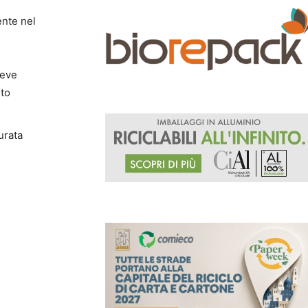
ente nel
reve
nto
urata