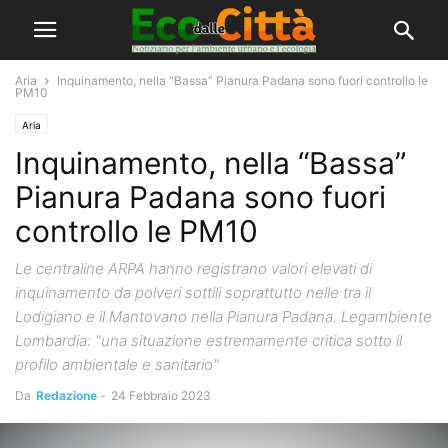
Aria
Inquinamento, nella “Bassa” Pianura Padana sono fuori controllo le
PM10
Aria
Inquinamento, nella “Bassa”
Pianura Padana sono fuori
controllo le PM10
Le centraline ARPA hanno registrano valori elevati di
inquinamento da polveri sottili soprattutto nelle tra il
Lodigiano e il Mantovano nella Pianura Padana. Legambiente
Lombardia: "una situazione estremamente critica sotto il
profilo ambientale e sanitario"
Da
Redazione
-
24 Febbraio 2023