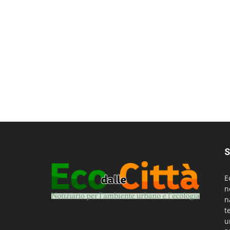
S
E
n
n
t
u