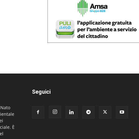
Seguici
. Nato
ientale
ei
ciale. È
el