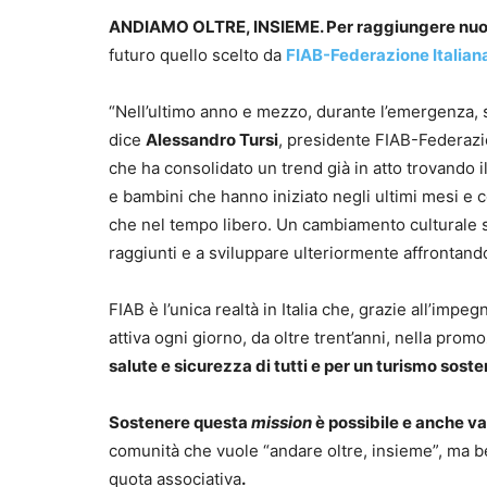
ANDIAMO OLTRE, INSIEME. Per raggiungere nuov
futuro quello scelto da
FIAB-Federazione Italian
“Nell’ultimo anno e mezzo, durante l’emergenza, so
dice
Alessandro Tursi
, presidente FIAB-Federazi
che ha consolidato un trend già in atto trovando i
e bambini che hanno iniziato negli ultimi mesi e c
che nel tempo libero. Un cambiamento culturale sot
raggiunti e a sviluppare ulteriormente affrontand
FIAB è l’unica realtà in Italia che, grazie all’impe
attiva ogni giorno, da oltre trent’anni, nella prom
salute e sicurezza di tutti e per un turismo soste
Sostenere questa
mission
è possibile e anche v
comunità che vuole “andare oltre, insieme”, ma b
quota associativa
.