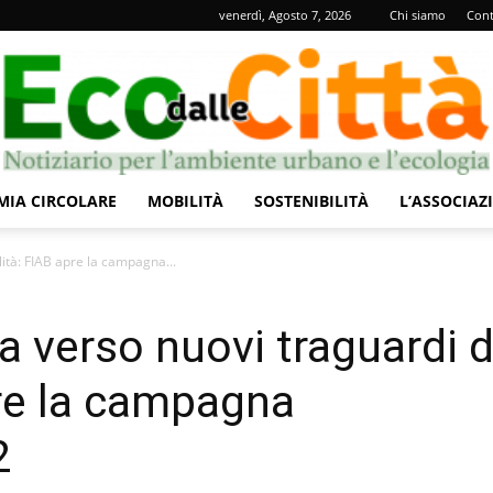
venerdì, Agosto 7, 2026
Chi siamo
Cont
IA CIRCOLARE
MOBILITÀ
SOSTENIBILITÀ
L’ASSOCIAZ
Eco
ilità: FIAB apre la campagna...
ta verso nuovi traguardi d
pre la campagna
dalle
2