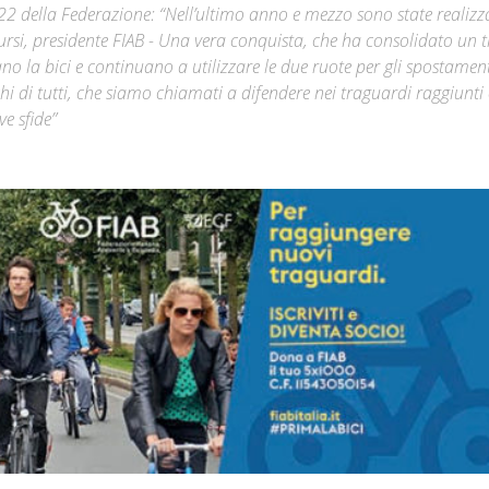
 della Federazione: “Nell’ultimo anno e mezzo sono state realizz
Tursi, presidente FIAB - Una vera conquista, che ha consolidato un 
Città
no la bici e continuano a utilizzare le due ruote per gli spostamen
i di tutti, che siamo chiamati a difendere nei traguardi raggiunti 
e sfide”