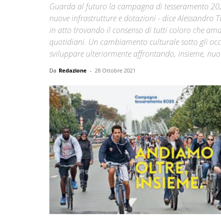
Guarda al futuro la campagna di tesseramento 2022
nuove infrastrutture e dotazioni - dice Alessandro 
in atto trovando il consenso di tutti coloro che ama
quotidiani. Un cambiamento culturale sotto gli occh
sviluppare ulteriormente affrontando, insieme, nuov
Da
Redazione
-
28 Ottobre 2021