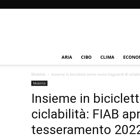
ARIA
CIBO
CLIMA
ECONOM
Mobilità
Insieme in bicicletta verso nuovi traguardi di ciclab
Mobilità
Insieme in biciclet
ciclabilità: FIAB a
tesseramento 202