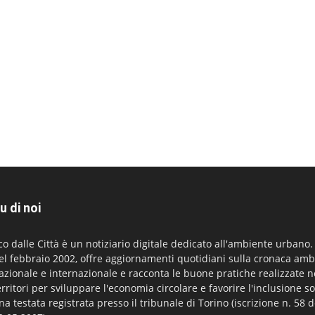
u di noi
co dalle Città è un notiziario digitale dedicato all'ambiente urbano
el febbraio 2002, offre aggiornamenti quotidiani sulla cronaca amb
azionale e internazionale e racconta le buone pratiche realizzate n
erritori per sviluppare l'economia circolare e favorire l'inclusione so
na testata registrata presso il tribunale di Torino (iscrizione n. 58 d