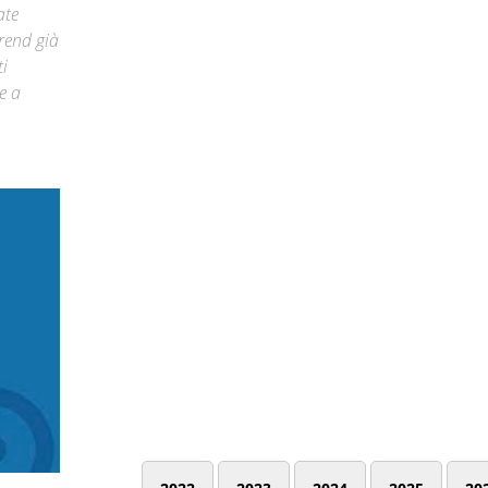
ate
trend già
ti
e a