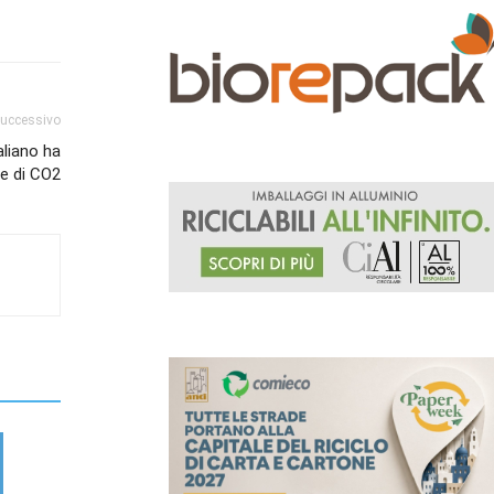
successivo
aliano ha
te di CO2