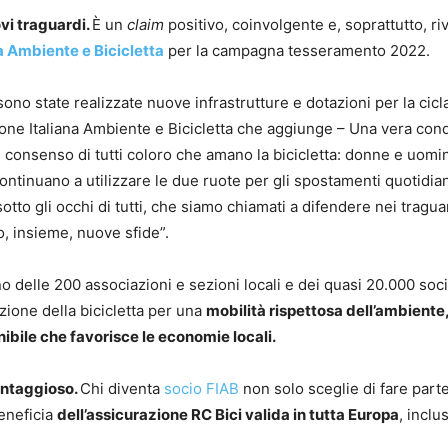
i traguardi.
È un
claim
positivo, coinvolgente e, soprattutto, riv
a Ambiente e Bicicletta
per la campagna tesseramento 2022.
no state realizzate nuove infrastrutture e dotazioni per la cicla
one Italiana Ambiente e Bicicletta che aggiunge – Una vera conq
l consenso di tutti coloro che amano la bicicletta: donne e uomini
ontinuano a utilizzare le due ruote per gli spostamenti quotidian
to gli occhi di tutti, che siamo chiamati a difendere nei tragua
o, insieme, nuove sfide”.
gno delle 200 associazioni e sezioni locali e dei quasi 20.000 soci
ozione della bicicletta per una
mobilità rispettosa dell’ambiente,
nibile che favorisce le economie locali.
antaggioso.
Chi diventa
socio FIAB
non solo sceglie di fare part
eneficia
dell’assicurazione RC Bici valida in tutta Europa
, inclu