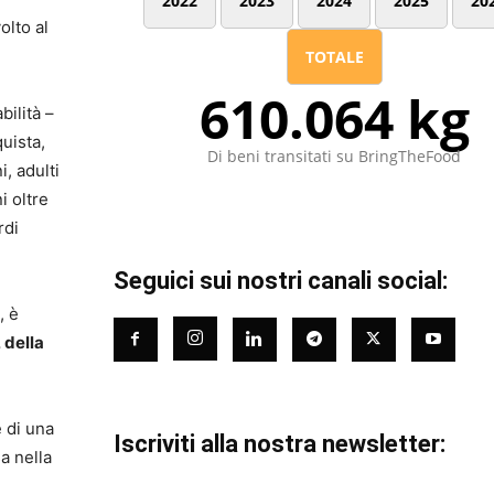
2022
2023
2024
2025
20
olto al
TOTALE
610.064 kg
bilità –
uista,
Di beni transitati su BringTheFood
, adulti
i oltre
rdi
Seguici sui nostri canali social:
, è
 della
e di una
Iscriviti alla nostra newsletter:
sa nella