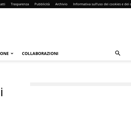
atti
Trasparenza
Pubblicità
Archivio
Informativa sull’uso dei cookies e dei d
IONE
COLLABORAZIONI
i