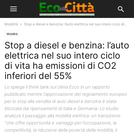
Mobilità
Stop a diesel e benzina: l’auto elettrica nel suo intero ciclo di...
Mobilità
Stop a diesel e benzina: l’auto
elettrica nel suo intero ciclo
di vita ha emissioni di CO2
inferiori del 55%
Lo spiega il think tank sul clima Ecco in un rapporto
pubblicato mentre l'approvazione del regolamento europeo
per lo stop alla vendita di auto diesel e benzina è stata
bloccata dai ripensamenti di Italia e Germania. Lo studio
analizza il passaggio alla mobilità elettrica: un transizione
"che offre opportunità e vantaggi per l’occupazione, la
competitività, la riduzione della povertà della mobilità, il