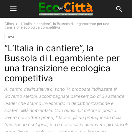
Clima
“L’Italia in cantiere”, la Bussola di Legambiente per una
transizione ecologica competitiva
Clima
“L’Italia in cantiere”, la
Bussola di Legambiente per
una transizione ecologica
competitiva
Al centro dell’iniziativa ci sono 14 proposte indirizzate al
Governo Meloni, accompagnate dall’esempio di 30 aziende
leader che stanno investendo in decarbonizzazione e
sostenibilità ambientale. Con quasi 3,2 milioni di posti di
lavoro nel settore green, l’Italia è già un protagonista della
transizione ecologica, ma è necessario rimuovere gli ostacoli
normativi per accelerare il cambiamento. Secondo