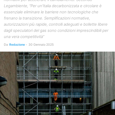
Legambiente, “Per un’Italia decarbonizzata e circolare è
essenziale eliminare le barriere non tecnologiche che
frenano la transizione. Semplificazioni normative,
autorizzazioni più rapide, controlli adeguati e bollette libere
dagli speculatori del gas sono condizioni imprescindibili per
una vera competitività”
Da
Redazione
-
30 Gennaio 2025