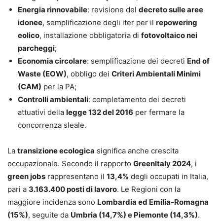
Energia rinnovabile
: revisione del
decreto sulle aree
idonee
, semplificazione degli iter per il
repowering
eolico
, installazione obbligatoria di
fotovoltaico nei
parcheggi
;
Economia circolare
: semplificazione dei decreti
End of
Waste (EOW)
, obbligo dei
Criteri Ambientali Minimi
(CAM)
per la PA;
Controlli ambientali
: completamento dei decreti
attuativi della
legge 132 del 2016
per fermare la
concorrenza sleale.
La
transizione ecologica
significa anche crescita
occupazionale. Secondo il rapporto
GreenItaly 2024
, i
green jobs
rappresentano il
13,4%
degli occupati in Italia,
pari a
3.163.400 posti di lavoro
. Le Regioni con la
maggiore incidenza sono
Lombardia ed Emilia-Romagna
(15%)
, seguite da
Umbria (14,7%) e Piemonte (14,3%)
.