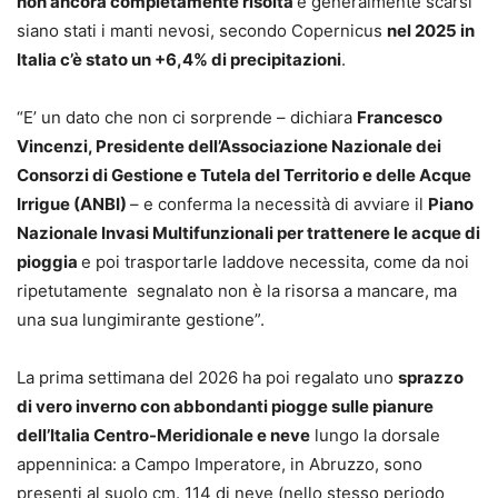
non ancora completamente risolta
e generalmente scarsi
siano stati i manti nevosi, secondo Copernicus
nel 2025 in
Italia c’è stato un +6,4% di precipitazioni
.
“E’ un dato che non ci sorprende – dichiara
Francesco
Vincenzi, Presidente dell’Associazione Nazionale dei
Consorzi di Gestione e Tutela del Territorio e delle Acque
Irrigue (ANBI)
– e conferma la necessità di avviare il
Piano
Nazionale Invasi Multifunzionali per trattenere le acque di
pioggia
e poi trasportarle laddove necessita, come da noi
ripetutamente segnalato non è la risorsa a mancare, ma
una sua lungimirante gestione”.
La prima settimana del 2026 ha poi regalato uno
sprazzo
di vero inverno con abbondanti piogge sulle pianure
dell’Italia Centro-Meridionale e neve
lungo la dorsale
appenninica: a Campo Imperatore, in Abruzzo, sono
presenti al suolo cm. 114 di neve (nello stesso periodo