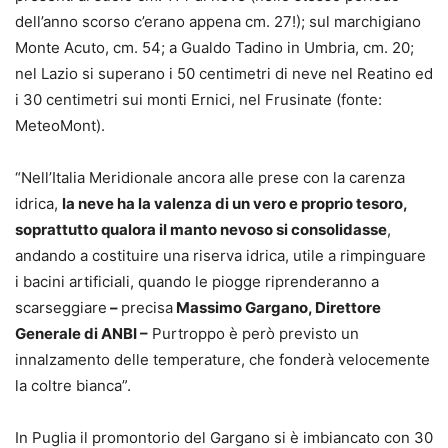
dell’anno scorso c’erano appena cm. 27!); sul marchigiano
Monte Acuto, cm. 54; a Gualdo Tadino in Umbria, cm. 20;
nel Lazio si superano i 50 centimetri di neve nel Reatino ed
i 30 centimetri sui monti Ernici, nel Frusinate (fonte:
MeteoMont).
“Nell’Italia Meridionale ancora alle prese con la carenza
idrica,
la neve ha la valenza di un vero e proprio tesoro,
soprattutto qualora il manto nevoso si consolidasse
,
andando a costituire una riserva idrica, utile a rimpinguare
i bacini artificiali, quando le piogge riprenderanno a
scarseggiare
–
precisa
Massimo Gargano, Direttore
Generale di ANBI –
Purtroppo è però previsto un
innalzamento delle temperature, che fonderà velocemente
la coltre bianca”.
In Puglia il promontorio del Gargano si è imbiancato con 30