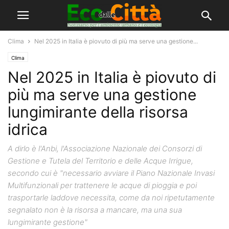
Clima
Nel 2025 in Italia è piovuto di più ma serve una gestione...
Clima
Nel 2025 in Italia è piovuto di
più ma serve una gestione
lungimirante della risorsa
idrica
A dirlo è l'Anbi, l'Associazione Nazionale dei Consorzi di
Gestione e Tutela del Territorio e delle Acque Irrigue,
secondo cui è "necessario avviare il Piano Nazionale Invasi
Multifunzionali per trattenere le acque di pioggia e poi
trasportarle laddove necessita, come da noi ripetutamente
segnalato non è la risorsa a mancare, ma una sua
lungimirante gestione"