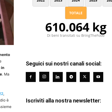
2022
2023
2024
2025
20
TOTALE
610.064 kg
Di beni transitati su BringTheFood
mento
e
Seguici sui nostri canali social:
 in
re
. Ma
22
,
Iscriviti alla nostra newsletter:
udio è
ssieme