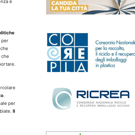
enza è
litiche
 per
 che
i che
portare.
ircolare
to
.
nale per
mbiate.
Il