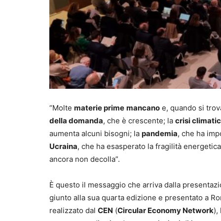
“Molte
materie prime
mancano
e, quando si trova
della domanda
, che è crescente; la
crisi climati
aumenta alcuni bisogni; la
pandemia
, che ha imp
Ucraina
, che ha esasperato la fragilità energetic
ancora non decolla”.
È questo il messaggio che arriva dalla presentaz
giunto alla sua quarta edizione e presentato a Roma
realizzato dal
CEN
(
Circular Economy Network
),