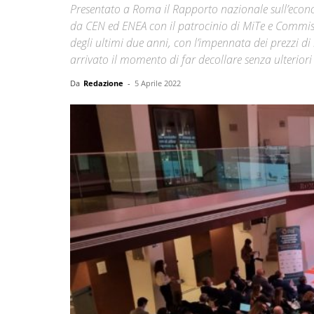
Presentato a Roma il Rapporto nazionale sull’econom
da CEN ed ENEA con il patrocinio di MiTe e Commiss
degli ultimi due anni, con l’impennata dei prezzi di
arrivato il momento di far decollare senza ulteriori
Da
Redazione
-
5 Aprile 2022