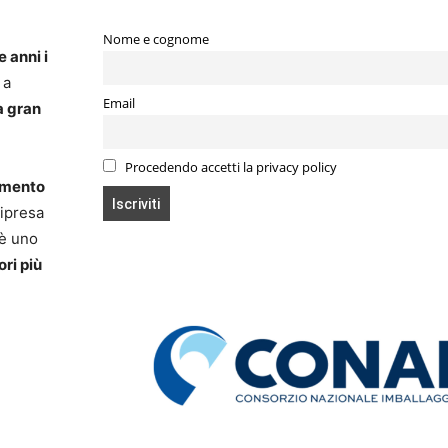
Nome e cognome
e anni i
 a
Email
a gran
Procedendo accetti la privacy policy
iamento
ripresa
 è uno
ri più