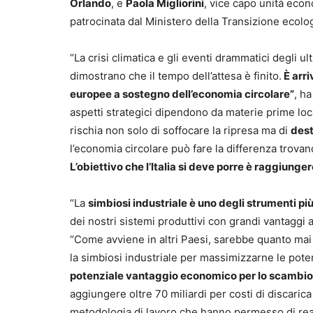
Orlando
, e
Paola Migliorini
, vice capo unità eco
patrocinata dal Ministero della Transizione ecol
“La crisi climatica e gli eventi drammatici degli u
dimostrano che il tempo dell’attesa è finito.
È arri
europee a sostegno dell’economia circolare”
, h
aspetti strategici dipendono da materie prime loca
rischia non solo di soffocare la ripresa ma di
dest
l’economia circolare può fare la differenza trova
L’obiettivo che l’Italia si deve porre è raggiung
“La
simbiosi industriale è uno degli strumenti pi
dei nostri sistemi produttivi con grandi vantaggi a
“Come avviene in altri Paesi, sarebbe quanto mai
la simbiosi industriale per massimizzarne le potenz
potenziale vantaggio economico per lo scambio di 
aggiungere oltre 70 miliardi per costi di discaric
metodologia di lavoro che hanno permesso di real