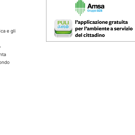
ca e gli
o
nta
Fondo