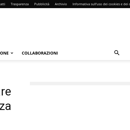
atti
Trasparenza
Pubblicità
Archivio
Informativa sull’uso dei cookies e dei d
IONE
COLLABORAZIONI
are
nza