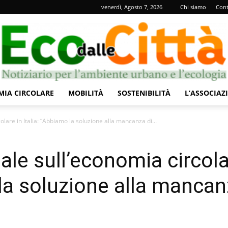
venerdì, Agosto 7, 2026
Chi siamo
Cont
IA CIRCOLARE
MOBILITÀ
SOSTENIBILITÀ
L’ASSOCIAZ
Eco
lare in Italia: “Abbiamo la soluzione alla mancanza di...
ale sull’economia circol
 la soluzione alla manca
dalle