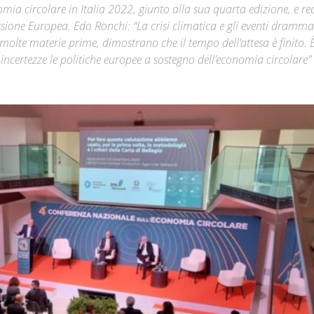
ia circolare in Italia 2022, giunto alla sua quarta edizione, e re
ione Europea. Edo Ronchi: “La crisi climatica e gli eventi drammat
Città
 molte materie prime, dimostrano che il tempo dell’attesa è finito. 
 incertezze le politiche europee a sostegno dell’economia circolare”