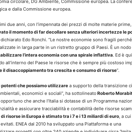
nomia circolare, DG Ambiente, Commissione europea. La confer
ogica e dalla Commissione europea.
ltimi due anni, con l’impennata dei prezzi di molte materie prime,
vato il momento di far decollare senza ulteriori incertezze le po
a dichiarato Edo Ronchi. “Le nostre economie sono fragili perché
lizzate in larga parte in un ristretto gruppo di Paesi. È un nodo
abilizzare l’intera economia con una spirale inflattiva
. Ed è qu
ndo all’interno del Paese le risorse che è sempre più costoso im
ere il disaccoppiamento tra crescita e consumo di risorse
”.
ù potenti che possiamo utilizzare
a supporto della transizione c
mbientali, economici e sociali”, ha sottolineato
Roberto Morabi
 opportuno che anche l’Italia si dotasse di un Programma nazio
ialità e assicurare tracciabilità e contabilità delle risorse sca
risorse in Europa è stimato tra i 7 e i 13 miliardi di euro
, a cui
a evitati. ENEA dal 2010 ha sviluppato una Piattaforma e una
izzare progetti con oltre 240 aziende e individuare circa 2mila