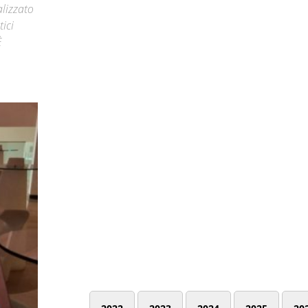
alizzato
ici
È