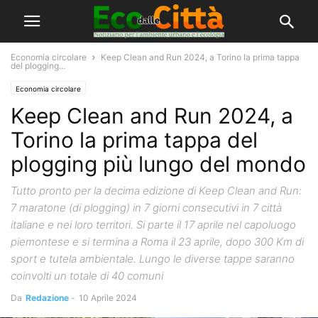
Economia circolare
Keep Clean and Run 2024, a Torino la prima tappa
del plogging...
Economia circolare
Keep Clean and Run 2024, a
Torino la prima tappa del
plogging più lungo del mondo
Tutto pronto per la decima edizione di Keep Clean and Run:
7 maratone (di plogging) in 7 giorni consecutivi in 7 città
italiane e nei loro territori. Si parte il 17 aprile nel capoluogo
piemontese e si termina a Roma il 23 aprile, dopo 300 Km di
sport e tutela ambientale. Lungo le diverse tappe saranno
coinvolti un totale di 40 comuni
Da
Redazione
-
10 Aprile 2024