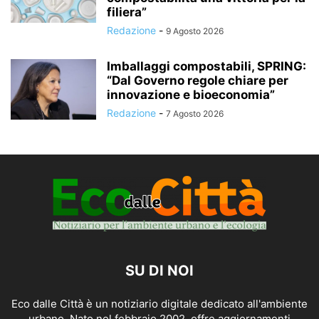
filiera”
Redazione
-
9 Agosto 2026
Imballaggi compostabili, SPRING:
“Dal Governo regole chiare per
innovazione e bioeconomia”
Redazione
-
7 Agosto 2026
SU DI NOI
Eco dalle Città è un notiziario digitale dedicato all'ambiente
urbano. Nato nel febbraio 2002, offre aggiornamenti