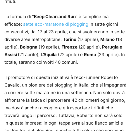
rifiuti.
La formula di “
Keep Clean and Run
” è semplice ma
efficace:
sette eco-maratone di plogging
in sette giorni
consecutivi, dal 17 al 23 aprile, che si svolgeranno in sette
diverse aree metropolitane:
Torino
(17 aprile),
Milano
(18
aprile),
Bologna
(19 aprile),
Firenze
(20 aprile),
Perugia e
Assisi
(21 aprile),
L’Aquila
(22 aprile) e
Roma
(23 aprile). In
totale, saranno coinvolti 40 comuni.
Il promotore di questa iniziativa è l’eco-runner Roberto
Cavallo, un pioniere del plogging in Italia, che si impegnerà
a correre sette maratone in una settimana. Non solo dovrà
affrontare la fatica di percorrere 42 chilometri ogni giorno,
ma dovrà anche raccogliere e trasportare i rifiuti che
troverà lungo il percorso. Tuttavia, Roberto non sarà solo
in questa impresa: in ogni tappa avrà al suo fianco amici e
sostenitori del plogging, nonché tutti coloro che vorranno