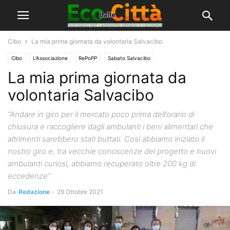
Cibo
La mia prima giornata da volontaria Salvacibo
Cibo
L'Associazione
RePoPP
Sabato Salvacibo
La mia prima giornata da
volontaria Salvacibo
“Andare in giro per il mercato poco prima dell’orario di
chiusura e raccogliere dagli ambulanti i beni alimentari che
altrimenti sarebbero stati buttati. Così abbiamo iniziato il
nostro giro e, tra vecchie conoscenze del progetto e nuovi
ambulanti curiosi, abbiamo recuperato oltre 200 kg di
eccedenze”
Da
Redazione
-
29 Ottobre 2021