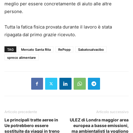
meglio per essere concretamente di aiuto alle altre
persone.
Tutta la fatica fisica provata durante il lavoro è stata
ripagata dal primo
grazie
ricevuto.
TAG
Mercato Santa Rita
RePopp
Sabatosalvacibo
spreco alimentare
Articolo precedente
Articolo successivo
Le principali tratte aeree in
ULEZ di Londra maggior area
Ue potrebbero essere
europea a basse emissioni,
sostituite da viaggi in treno
ma ambientalisti la vogliono