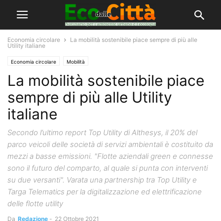
Economia circolare
La mobilità sostenibile piace sempre di più alle
Utility italiane
Economia circolare
Mobilità
La mobilità sostenibile piace
sempre di più alle Utility
italiane
Secondo l’ultimo report Top Utility di Althesys, il 20% del
parco veicoli delle società di servizi ambientali è costituito da
mezzi a basse emissioni. "Flotte aziendali green e connesse
sono il futuro del comparto, al quale si punta con interventi
su due versanti". Varata una partnership tra Top Utility e
Targa Telematics per la digitalizzazione ed elettrificazione
delle flotte utility
Da
Redazione
-
22 Ottobre 2021