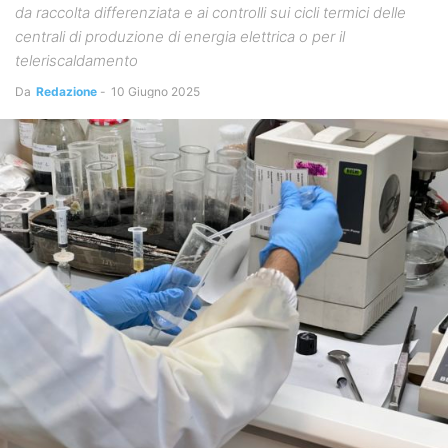
da raccolta differenziata e ai controlli sui cicli termici delle
centrali di produzione di energia elettrica o per il
teleriscaldamento
Da
Redazione
-
10 Giugno 2025