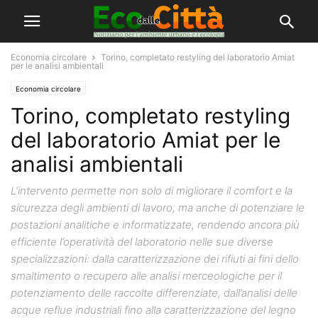
Economia circolare
Torino, completato restyling del laboratorio Amiat
per le analisi ambientali
Economia circolare
Torino, completato restyling
del laboratorio Amiat per le
analisi ambientali
L’intervento permette non solo di migliorare il comfort e la
sicurezza degli ambienti di lavoro, ma anche di potenziare le
postazioni analitiche e informatizzate, rendendo ancora più
efficiente l’operatività del laboratorio nelle sue diverse
specializzazioni: dalla caratterizzazione dei rifiuti ai fini dello
smaltimento o recupero alle analisi merceologiche per il
potenziamento delle raccolte differenziate, dall’analisi delle
acque reflue industriali fino alla caratterizzazione del legno