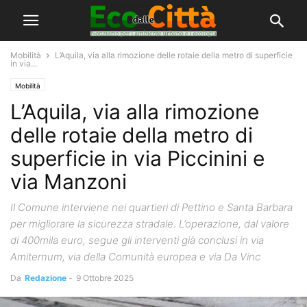
Mobilità
L’Aquila, via alla rimozione delle rotaie della metro di superficie
in via...
Mobilità
L’Aquila, via alla rimozione
delle rotaie della metro di
superficie in via Piccinini e
via Manzoni
Il Comune interviene nei quartieri di Pettino e Santa Barbara
per migliorare la sicurezza stradale. L’operazione, dal valore
di 400mila euro, segue gli interventi già conclusi in via
Amiternum, via della Comunità europea e via Da Vinc
Da
Redazione
-
9 Ottobre 2025