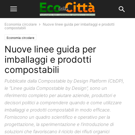
Economia circolare
Nuove linee guida per imballaggi e prodotti
compostabili
Economia circolare
Nuove linee guida per
imballaggi e prodotti
compostabili
Pubblicate dalla Compostable by Design Platform (CbDP),
le “Linee guida Compostable by Design”, sono un
riferimento completo per aiutare aziende, produttori e
decisori politici a comprendere quando e come utilizzare
imballaggi e prodotti compostabili in modo efficace.
Forniscono un quadro scientifico e operativo per la
progettazione, la sperimentazione e l’introduzione di
soluzioni che favoriscano il riciclo dei rifiuti organici