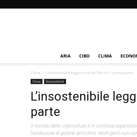
ARIA
CIBO
CLIMA
ECONOM
Clima
L’insostenibile leggerezza dei Bitcoin | prima parte
Clima
Sostenibilità
L’insostenibile leg
parte
Il mondo delle criptovalute è in continua espansion
l’ambizione di potersi arricchire. Molti però non c