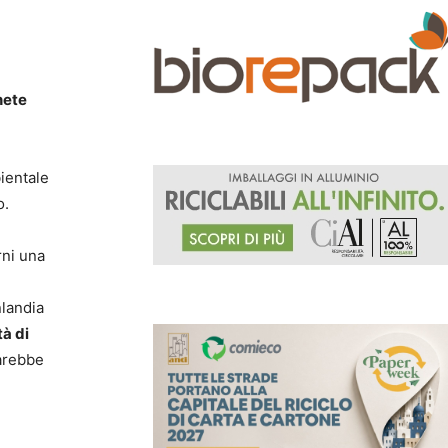
nete
ientale
o.
rni una
nlandia
tà di
arebbe