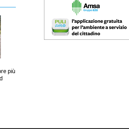
re più
ed