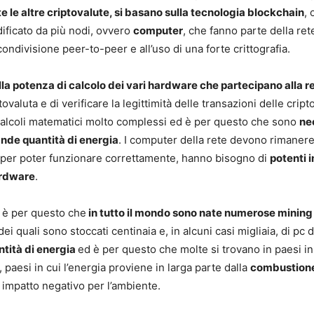
te le altre criptovalute, si basano sulla tecnologia blockchain
,
dificato da più nodi, ovvero
computer
, che fanno parte della ret
condivisione peer-to-peer e all’uso di una forte crittografia.
la potenza di calcolo dei vari hardware che partecipano alla r
aluta e di verificare la legittimità delle transazioni delle cript
calcoli matematici molto complessi ed è per questo che sono
ne
ande quantità di energia
. I computer della rete devono rimaner
e, per poter funzionare correttamente, hanno bisogno di
potenti 
ardware
.
ed è per questo che
in tutto il mondo sono nate numerose mining
i quali sono stoccati centinaia e, in alcuni casi migliaia, di pc d
tità di energia
ed è per questo che molte si trovano in paesi in 
 paesi in cui l’energia proviene in larga parte dalla
combustione
impatto negativo per l’ambiente.