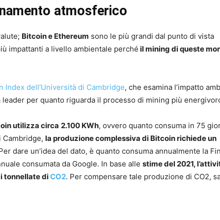
quinamento atmosferico
valute;
Bitcoin e Ethereum
sono le più grandi dal punto di vista
ù impattanti a livello ambientale perché
il mining di queste mo
Index dell’Università di Cambridge
, che esamina l’impatto amb
a leader per quanto riguarda il processo di mining più energivor
oin utilizza circa
2.100 KWh
, ovvero quanto consuma in 75 gio
di Cambridge,
la produzione complessiva di Bitcoin richiede un
 Per dare un’idea del dato, è quanto consuma annualmente la Fi
annuale consumata da Google. In base alle
stime del 2021, l’attivi
di tonnellate di
CO2
. Per compensare tale produzione di CO2, s