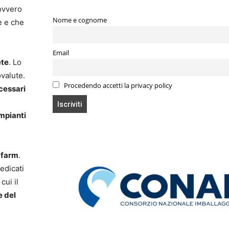
 ovvero
Nome e cognome
e e che
Email
ete
. Lo
ovalute.
Procedendo accetti la privacy policy
cessari
e
impianti
 farm
.
edicati
cui il
 del