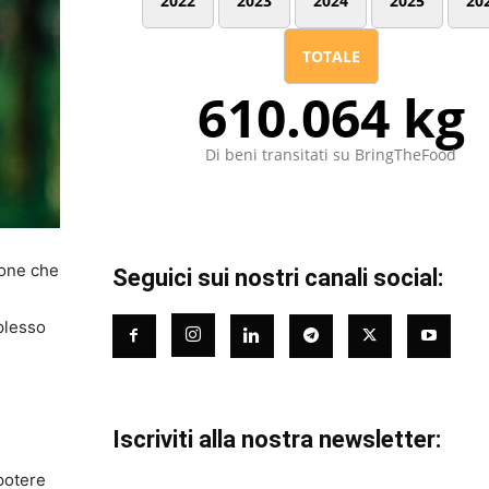
2022
2023
2024
2025
20
TOTALE
610.064 kg
Di beni transitati su BringTheFood
sone che
Seguici sui nostri canali social:
plesso
Iscriviti alla nostra newsletter:
 potere