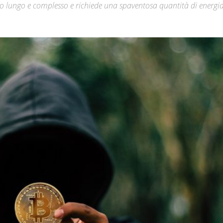
o lungo e complesso e richiede una spaventosa quantità di energi
Città