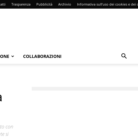
atti
Trasparenza
Pubblicità
Archivio
Informativa sull’uso dei cookies e dei d
IONE
COLLABORAZIONI
a
ato con
te si