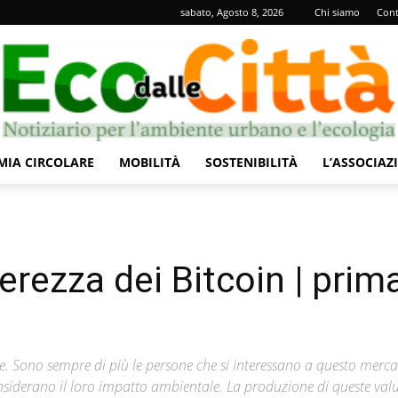
sabato, Agosto 8, 2026
Chi siamo
Cont
IA CIRCOLARE
MOBILITÀ
SOSTENIBILITÀ
L’ASSOCIAZ
Eco
gerezza dei Bitcoin | prim
dalle
e. Sono sempre di più le persone che si interessano a questo merc
onsiderano il loro impatto ambientale. La produzione di queste valu