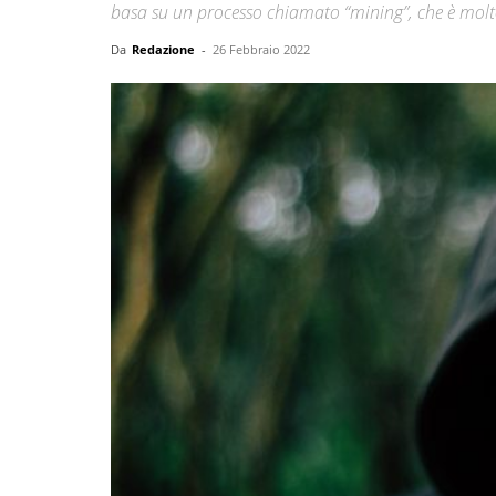
basa su un processo chiamato “mining”, che è molt
Da
Redazione
-
26 Febbraio 2022