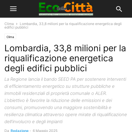
Clima
Lombardia, 33,8 milioni per la riqualificazione energetica degli
edifici pubblici
Clima
Lombardia, 33,8 milioni per la
riqualificazione energetica
degli edifici pubblici
La Regione lancia il bando SEED PA per sostenere interventi
di efficientamento energetico su strutture pubbliche e
immobili residenziali di proprietà comunale o ALER.
L’obiettivo è favorire la riduzione delle emissioni e dei
consumi, promuovendo una maggiore sostenibilità e
resilienza climatica attraverso opere mirate di riqualificazione
dell’involucro e degli impianti
Da
Redazione
-
6 Maggio 2025