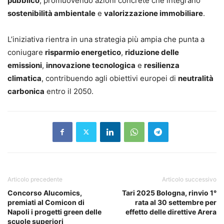
pubblico
, promuovendo azioni concrete che integrano
sostenibilità ambientale
e
valorizzazione immobiliare
.
L’iniziativa rientra in una strategia più ampia che punta a
coniugare
risparmio energetico
,
riduzione delle
emissioni
,
innovazione tecnologica
e
resilienza
climatica
, contribuendo agli obiettivi europei di
neutralità
carbonica
entro il 2050.
Articolo precedente
Articolo successivo
Concorso Alucomics,
Tari 2025 Bologna, rinvio 1°
premiati al Comicon di
rata al 30 settembre per
Napoli i progetti green delle
effetto delle direttive Arera
scuole superiori