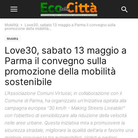
Mobilità
Love30, sabato 13 maggio a Parma il convegno sulla
promozione della mobilità...
Mobilità
Love30, sabato 13 maggio a
Parma il convegno sulla
promozione della mobilità
sostenibile
L'Associazione Comuni Virtuosi, in collaborazione con il
Comune di Parma, ha organizzato un'iniziativa ispirata alla
campagna europea "30 km/h - Making Streets Liveable!"
con l'obiettivo di sensibilizzare alla riduzione della velocità
nelle aree urbane. Questa iniziativa mira a promuovere la
sicurezza stradale, migliorare la qualità dell'aria e favorire una
migliore convivenza tra automobilisti, ciclisti e pedoni