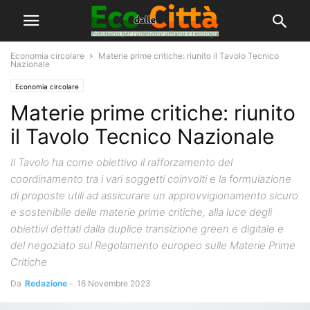
Economia circolare
Materie prime critiche: riunito il Tavolo Tecnico
Nazionale
Economia circolare
Materie prime critiche: riunito
il Tavolo Tecnico Nazionale
Il Tavolo ha come obiettivo il rafforzamento del
coordinamento tra i vari soggetti coinvolti e la formulazione
di proposte utili ad assicurare un approvvigionamento sicuro
e sostenibile delle materie prime critiche, alla luce degli
obiettivi dettati dalla duplice transizione green e digitale e
del negoziato sul Regolamento europeo sulle Materie Prime
Critiche
Da
Redazione
-
16 Novembre 2023