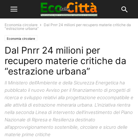
Economia circolare
Dal Pnrr 24 milioni per recupero materie critiche da
“estrazione urbana”
Economia circolare
Dal Pnrr 24 milioni per
recupero materie critiche da
“estrazione urbana”
Il Ministero dell’Ambiente e della Sicurezza Energetica ha
pubblicato il nuovo Avviso per il finanziamento di progetti di
ricerca e sviluppo relativi alla progettazione ecocompatibile e
alle attività di estrazione mineraria urbana. L’iniziativa rientra
nella seconda Linea di intervento dell’investimento del Piano
Nazionale di Ripresa e Resilienza destinato
all’approvvigionamento sostenibile, circolare e sicuro delle
materie prime critiche