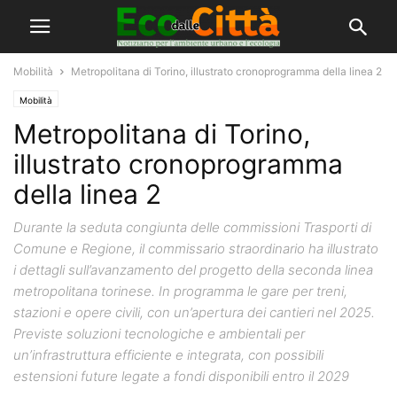
Mobilità
Metropolitana di Torino, illustrato cronoprogramma della linea 2
Mobilità
Metropolitana di Torino,
illustrato cronoprogramma
della linea 2
Durante la seduta congiunta delle commissioni Trasporti di
Comune e Regione, il commissario straordinario ha illustrato
i dettagli sull’avanzamento del progetto della seconda linea
metropolitana torinese. In programma le gare per treni,
stazioni e opere civili, con un’apertura dei cantieri nel 2025.
Previste soluzioni tecnologiche e ambientali per
un’infrastruttura efficiente e integrata, con possibili
estensioni future legate a fondi disponibili entro il 2029