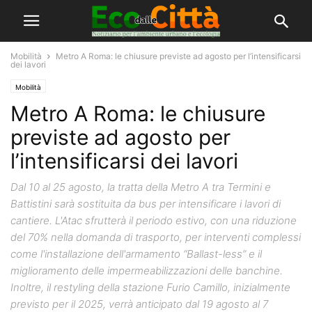
Mobilità
Metro A Roma: le chiusure previste ad agosto per l’intensificarsi
dei lavori
Mobilità
Metro A Roma: le chiusure
previste ad agosto per
l’intensificarsi dei lavori
Dal 10 al 25 agosto, la tratta della Metro A tra Termini e
Battistini sarà sostituita da bus per intensificare i lavori di
cantiere. L'Atac sfrutterà il periodo estivo, con una riduzione
del 70% nella domanda di trasporto, per interventi complessi
come l'installazione dell'armamento “Ballast-less” e il
miglioramento delle impermeabilizzazioni delle banchine.
Inoltre, il restyling della stazione Furio Camillo, inizialmente
previsto per il 2025, verrà anticipato dal 19 agosto al 7