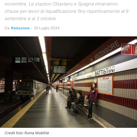
novembre. Le stazioni Ottaviano e Spagna rimarranno
chiuse per lavori di riqualificazione fino rispettivamente al 9
settembre e al 3 ottobre
Da
Redazione
-
25 Luglio 2024
Credit foto: Roma Mobilità