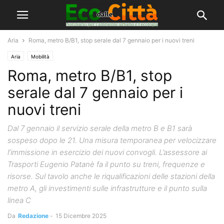
Aria
Roma, metro B/B1, stop serale dal 7 gennaio per i nuovi treni
Aria
Mobilità
Roma, metro B/B1, stop
serale dal 7 gennaio per i
nuovi treni
Dal 7 gennaio il servizio serale della metro B e B1 sarà
sospeso dopo le 21. Una misura temporanea per velocizzare
l’immissione in esercizio dei nuovi convogli. L’assessore ai
Trasporti Eugenio Patanè fa il punto su treni, frequenze e
risorse. Sul tavolo anche le riqualificazioni delle stazioni della
metro A, gli investimenti sulle infrastrutture e il punto sulla
linea C
Da
Redazione
-
15 Dicembre 2025