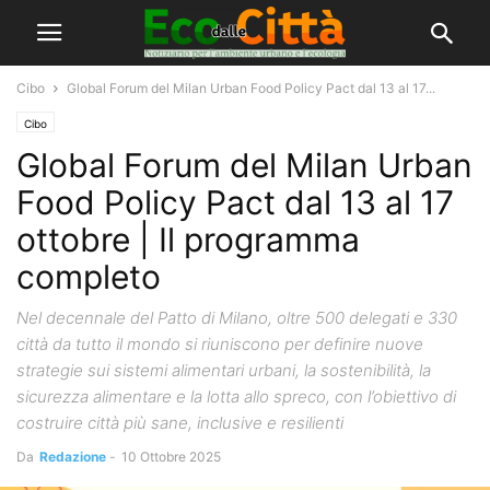
Cibo
Global Forum del Milan Urban Food Policy Pact dal 13 al 17...
Cibo
Global Forum del Milan Urban
Food Policy Pact dal 13 al 17
ottobre | Il programma
completo
Nel decennale del Patto di Milano, oltre 500 delegati e 330
città da tutto il mondo si riuniscono per definire nuove
strategie sui sistemi alimentari urbani, la sostenibilità, la
sicurezza alimentare e la lotta allo spreco, con l’obiettivo di
costruire città più sane, inclusive e resilienti
Da
Redazione
-
10 Ottobre 2025