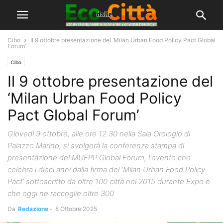
Cibo
Il 9 ottobre presentazione del ‘Milan Urban Food Policy Pact Global
Forum’
Cibo
Il 9 ottobre presentazione del
‘Milan Urban Food Policy
Pact Global Forum’
Giovedì 9 ottobre, alle ore 12.30 nella Sala Orologio di
Palazzo Marino, si svolgerà la conferenza stampa di
presentazione del MUFPP Global Forum, l'evento che
celebra i dieci anni dalla firma del ‘Milan Urban Food Policy
Pact’ sottoscritto da oltre 100 città nel 2015 durante Expo e
che oggi ne raccoglie oltre 300
Da
Redazione
-
8 Ottobre 2025