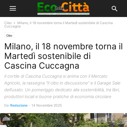
Cibo
Milano, il 18 novembre torna il Martedì sostenibile di Cascina
Cuccagna
Cibo
Milano, il 18 novembre torna il
Martedì sostenibile di
Cascina Cuccagna
Il cortile di Cascina Cuccagna si anima con il Mercato
Agricolo, la rassegna “Il cibo in discussione” e il Garage Sale
dell’usato. Un pomeriggio dedicato alla sostenibilità, tra libri,
produttori locali e buone pratiche di economia circolare
Da
Redazione
-
14 Novembre 2025