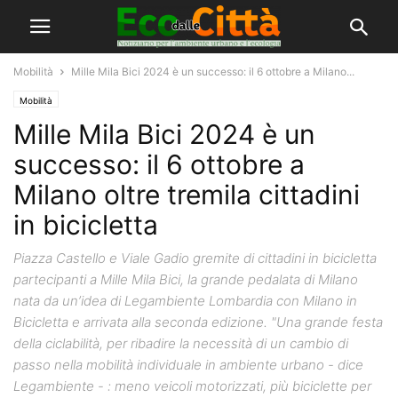
Mobilità
Mille Mila Bici 2024 è un successo: il 6 ottobre a Milano...
Mobilità
Mille Mila Bici 2024 è un
successo: il 6 ottobre a
Milano oltre tremila cittadini
in bicicletta
Piazza Castello e Viale Gadio gremite di cittadini in bicicletta
partecipanti a Mille Mila Bici, la grande pedalata di Milano
nata da un’idea di Legambiente Lombardia con Milano in
Bicicletta e arrivata alla seconda edizione. "Una grande festa
della ciclabilità, per ribadire la necessità di un cambio di
passo nella mobilità individuale in ambiente urbano - dice
Legambiente - : meno veicoli motorizzati, più biciclette per