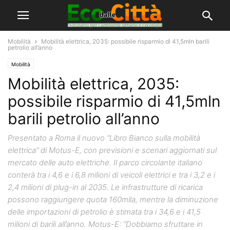
Mobilità
Mobilità elettrica, 2035: possibile risparmio di 41,5mln barili
petrolio all’anno
Mobilità
Mobilità elettrica, 2035:
possibile risparmio di 41,5mln
barili petrolio all’anno
Presentato a Roma il nuovo “Libro Bianco sulla mobilità
elettrica” di Motus-E, con previsioni e scenari aggiornati sul
mercato delle auto elettriche. Il parco circolante italiano
conterà tra i 4,6 e i 6,8 milioni di veicoli elettrici e tra i 3,2 e i
2,4 milioni di plug-in al 2035. Le infrastrutture di ricarica
possono raggiungere quota 160mila, mentre la diminuzione
delle importazioni di petrolio è stimata tra i 34,6 e i 41,5
milioni di barili all’anno. Motus-E: “Dobbiamo sfruttare in