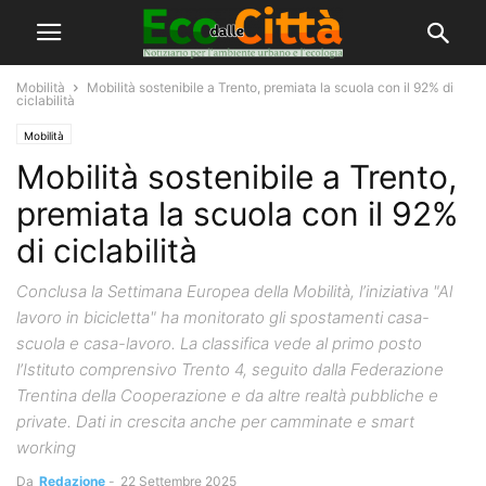
Mobilità
Mobilità sostenibile a Trento, premiata la scuola con il 92% di
ciclabilità
Mobilità
Mobilità sostenibile a Trento,
premiata la scuola con il 92%
di ciclabilità
Conclusa la Settimana Europea della Mobilità, l’iniziativa "Al
lavoro in bicicletta" ha monitorato gli spostamenti casa-
scuola e casa-lavoro. La classifica vede al primo posto
l’Istituto comprensivo Trento 4, seguito dalla Federazione
Trentina della Cooperazione e da altre realtà pubbliche e
private. Dati in crescita anche per camminate e smart
working
Da
Redazione
-
22 Settembre 2025