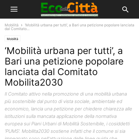
Mobilità
‘Mobilità urbana per tutti’, a Bari una petizione popolare lanciata
dal Comitato...
Mobilità
‘Mobilità urbana per tutti’, a
Bari una petizione popolare
lanciata dal Comitato
Mobilita2030
Il Comitato attivo nella promozione di una mobilità urbana
più sostenibile dal punto di vista sociale, ambientale ed
economico, lancia una petizione per chiedere chiarezza alle
istituzioni sulla mancata applicazione della normativa
europea sui Piani Urbani di Mobilità Sostenibile, i cosiddetti
'PUMS'. Mobilita2030 sostiene infatti che il comune si sia
impegnato sono nell'attuazione delle linee guida che