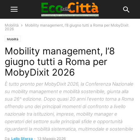
Mobilità
Mobility management, l’8 giugno tutti a Roma per MobyDixit
2026
Mobilità
Mobility management, l’8
giugno tutti a Roma per
MobyDixit 2026
È tutto pronto per MobyDixit 2026, la Conferenza Nazionale
su mobility management e mobilità sostenibile, giunta alla
sua 26^ edizione. Dopo quasi 20 anni l'evento torna a Roma
offrendo uno dei principali momenti di confronto a livello
nazionale tra istituzioni, imprese, mobility manager e
operatori del settore sulle principali sfide e opportunità
riguardanti la mobilità sistematica, multimodale e sostenibile
Da
Lello Sforza
-
13 Maggio 2026