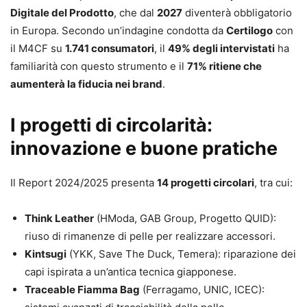
Digitale del Prodotto
, che dal
2027
diventerà obbligatorio
in Europa. Secondo un’indagine condotta da
Certilogo
con
il M4CF su
1.741 consumatori
, il
49% degli intervistati
ha
familiarità con questo strumento e il
71% ritiene che
aumenterà la fiducia nei brand
.
I progetti di circolarità:
innovazione e buone pratiche
Il Report 2024/2025 presenta
14 progetti circolari
, tra cui:
Think Leather
(HModa, GAB Group, Progetto QUID):
riuso di rimanenze di pelle per realizzare accessori.
Kintsugi
(YKK, Save The Duck, Temera): riparazione dei
capi ispirata a un’antica tecnica giapponese.
Traceable Fiamma Bag
(Ferragamo, UNIC, ICEC):