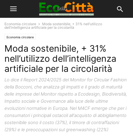
Economia circolare
Moda sostenibile, + 31% nell’utilizzo
dell’intelligenza artificiale per la circolarità
Economia circolare
Moda sostenibile, + 31%
nell’utilizzo dell’intelligenza
artificiale per la circolarità
Lo dice il Report 2024/2025 del Monitor for Circular Fashion
della Bocconi, che analizza gli impatti e il grado di maturità
delle imprese del Monitor rispetto a Ecodesign, Biodiversità,
Impatto sociale e Governance alla luce delle ultime
evoluzioni normative in Europa. Nel M4CF emerge che per i
consumatori i principali ostacoli all'acquisto di abbigliamento
sostenibile sono il costo (37%), il timore di contraffazioni
(29%) e le preoccupazioni sul greenwashing (22%)